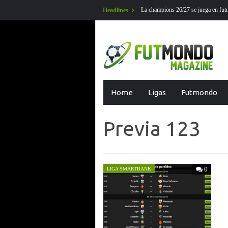
La champions 26/27 se juega en futmondo
Headlines
Skip
Home
Ligas
Futmondo
to
content
Previa 123
0
LIGA SMARTBANK