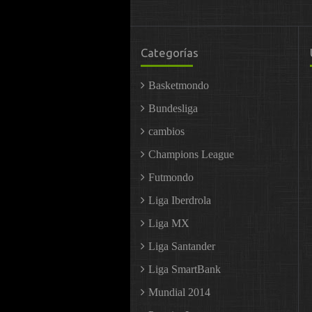
Categorías
Basketmondo
Bundesliga
cambios
Champions League
Futmondo
Liga Iberdrola
Liga MX
Liga Santander
Liga SmartBank
Mundial 2014