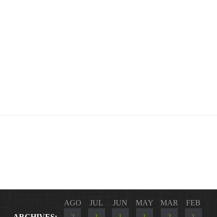
AGO
JUL
JUN
MAY
MAR
FEB
ARCHIVES:
2
1
1
1
2
1