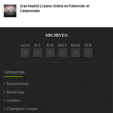
Gran Madrid | Casino Online en Futmondo: el
Campeonato
ARCHIVES:
AGO
JUL
JUN
MAY
MAR
FEB
1
1
1
1
2
1
Categorías
Basketmondo
Bundesliga
cambios
Champions League