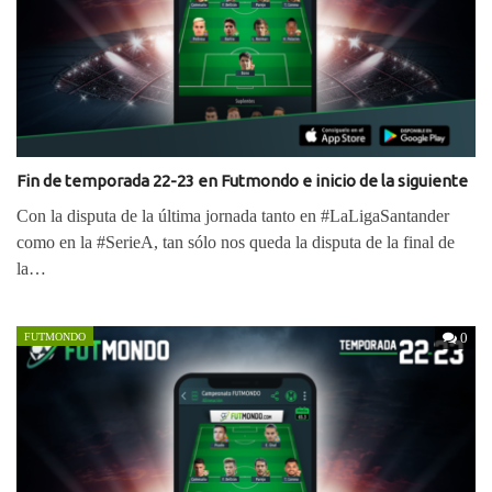
Fin de temporada 22-23 en Futmondo e inicio de la siguiente
Con la disputa de la última jornada tanto en #LaLigaSantander
como en la #SerieA, tan sólo nos queda la disputa de la final de
la…
0
FUTMONDO