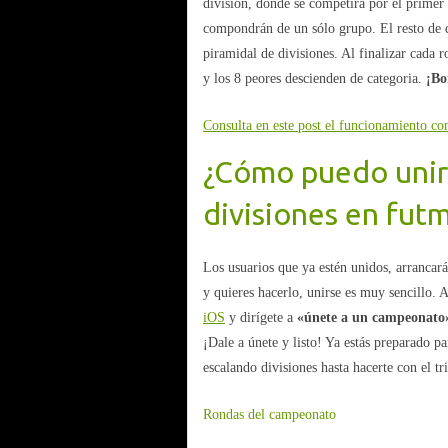
división, donde se competirá por el prime
compondrán de un sólo grupo. El resto de
piramidal de divisiones. Al finalizar cada 
y los 8 peores descienden de categoria.
¡Bo
Consulta en este post el funcionamiento c
¿Cómo puedo uni
divisiones en fut
Los usuarios que ya estén unidos, arrancar
y quieres hacerlo, unirse es muy sencillo.
iOS
y dirígete a
«únete a un campeonato
¡Dale a únete y listo! Ya estás preparado p
escalando divisiones hasta hacerte con el tr
Rondas del campeonato