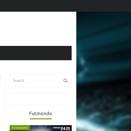
El Mundial 2026 en Futmondo: vuelve la magia fantasy
ones
Search
3
for:
Futmondo
FUTMONDO