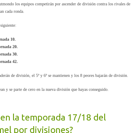
tmondo los equipos competirán por ascender de división contra los rivales de
an cada ronda.
siguiente:
rnada 10.
ornada 20.
ornada 30.
ornada 42.
derán de división, el 5º y 6º se mantienen y los 8 peores bajarán de división.
tean y se parte de cero en la nueva división que hayas conseguido.
en la temporada 17/18 del
l por divisiones?