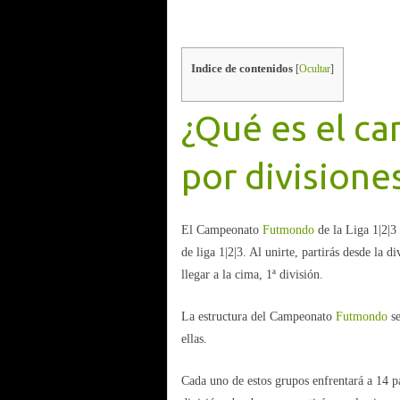
Indice de contenidos
[
Ocultar
]
¿Qué es el c
por divisione
El Campeonato
Futmondo
de la Liga 1|2|3 
de liga 1|2|3. Al unirte, partirás desde la 
llegar a la cima, 1ª división.
La estructura del Campeonato
Futmondo
se
ellas.
Cada uno de estos grupos enfrentará a 14 