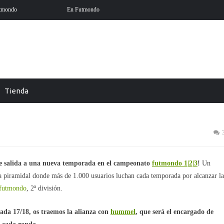
 está aquí
Futmondo Balance 25-26: cambio de temporada
Tienda
hummel 1|2|3 por divisi
o de salida a una nueva temporada en el campeonato
futmondo 1|2|3
!
Un
a piramidal donde más de 1.000 usuarios luchan cada temporada por alcanzar la
futmondo
, 2ª división.
da 17/18, os traemos la alianza con
hummel
, que será el encargado de