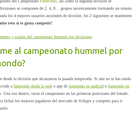
r puesto del Campeonato
Futmondo
, así como la segunda división se
 divisiones se componen de 2, 4, 8… grupos sucesivamente formando un sistem
ronda los 4 mejores usuarios ascienden de división, los 2 siguientes se mantienen
nito reto si te gusta competir!
ompleto y rondas del campeonato hummel por divisiones
.
rme al campeonato hummel por
mondo?
án desde la división que alcanzaron la pasada temporada. Si aún no te has unido
 Accede a
futmondo desde la web
o app de
futmondo en android
o
futmondo en
»
. Una vez dentro, verás el campeonato en las primeras posiciones del listado.
ara fichar los mejores jugadores del mercado de fichajes y competir para ir
iunfo.