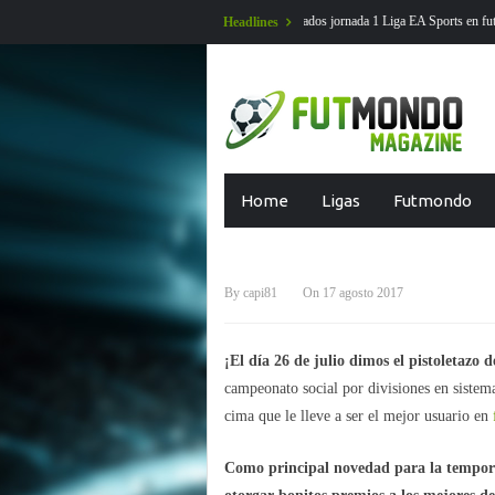
jornada 1 Liga EA Sports en futmondo
En Futmondo la temporada 26-27 ya
Headlines
LIGA SMARTBANK
Skip
Home
Ligas
Futmondo
Campeonato 
to
content
By
capi81
On
17 agosto 2017
¡El día 26 de julio dimos el pistoletaz
campeonato social por divisiones en sistem
cima que le lleve a ser el mejor usuario en
Como principal novedad para la tempora