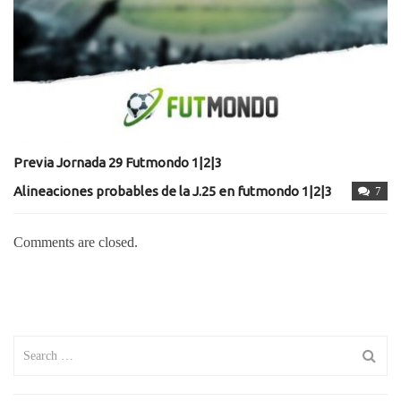
Previa Jornada 29 Futmondo 1|2|3
Alineaciones probables de la J.25 en futmondo 1|2|3
7
Comments are closed.
Search
for: