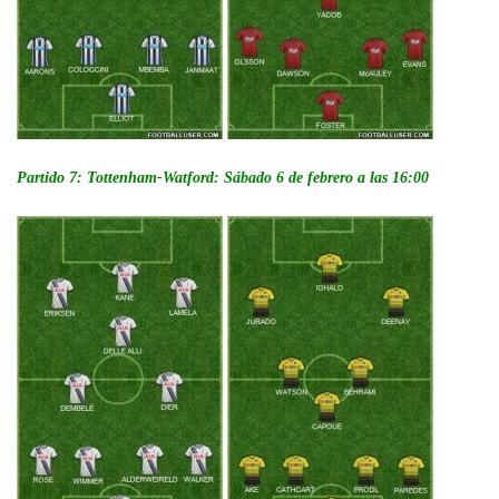
Partido 7: Tottenham-Watford: Sábado 6 de febrero a las 16:00