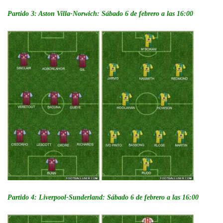
Partido 3: Aston Villa-Norwich: Sábado 6 de febrero a las 16:00
Partido 4: Liverpool-Sunderland: Sábado 6 de febrero a las 16:00