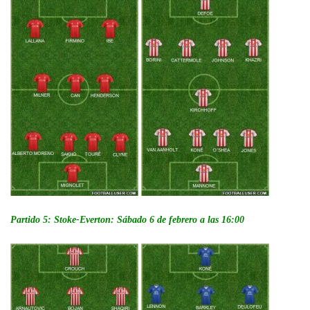
Partido 5: Stoke-Everton: Sábado 6 de febrero a las 16:00