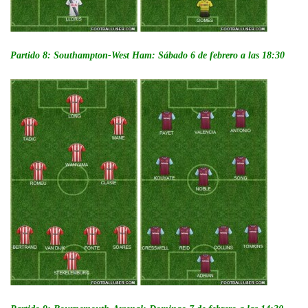
Partido 8: Southampton-West Ham: Sábado 6 de febrero a las 18:30