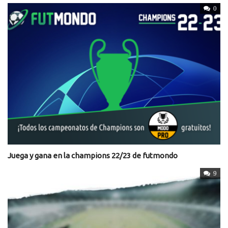
0
Juega y gana en la champions 22/23 de futmondo
9