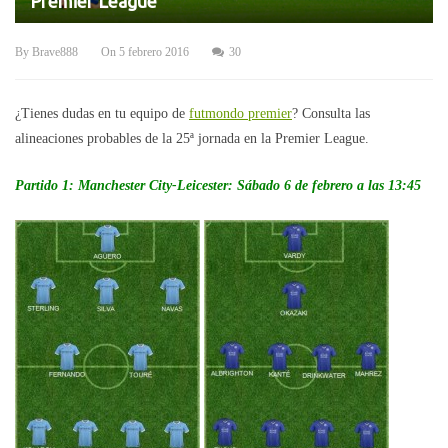
Premier League
By
Brave888
On
5 febrero 2016
30
¿Tienes dudas en tu equipo de
futmondo premier
? Consulta las
alineaciones probables de la 25ª jornada en la Premier League.
Partido 1: Manchester City-Leicester: Sábado 6 de febrero a las 13:45