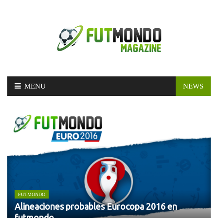
Skip
MENU
NEWS
to
content
FUTMONDO
Alineaciones probables Eurocopa 2016 en
futmondo