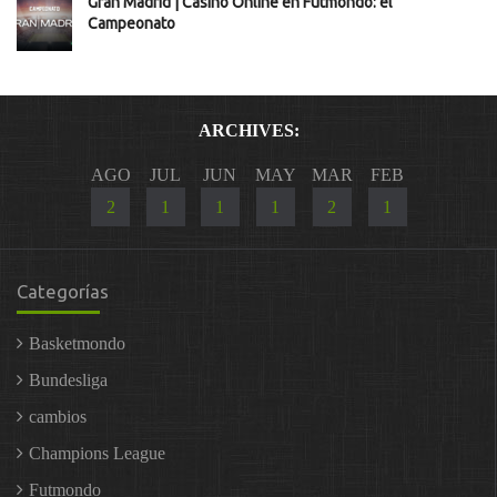
Gran Madrid | Casino Online en Futmondo: el
Campeonato
ARCHIVES:
AGO
JUL
JUN
MAY
MAR
FEB
2
1
1
1
2
1
Categorías
Basketmondo
Bundesliga
cambios
Champions League
Futmondo