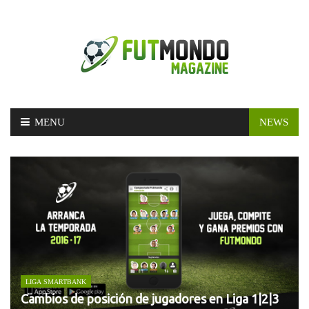
Skip
MENU
NEWS
to
content
LIGA SMARTBANK
Cambios de posición de jugadores en Liga 1|2|3