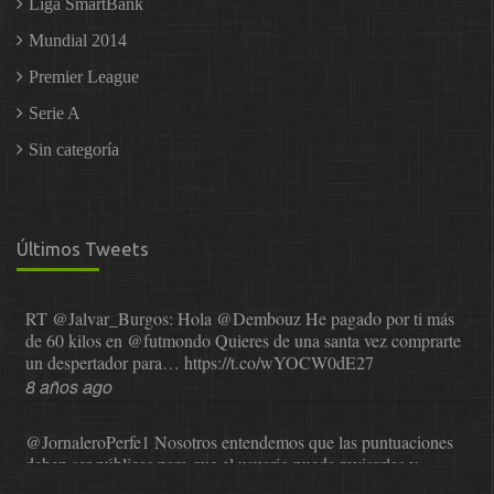
Liga SmartBank
Mundial 2014
Premier League
Serie A
Sin categoría
Últimos Tweets
RT
@Jalvar_Burgos
: Hola
@Dembouz
He pagado por ti más
de 60 kilos en
@futmondo
Quieres de una santa vez comprarte
un despertador para…
https://t.co/wYOCW0dE27
8 años ago
@JornaleroPerfe1
Nosotros entendemos que las puntuaciones
deben ser públicas para que el usuario pueda revisarlas y…
https://t.co/1IzmmMYLjw