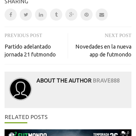
SHARING
PREVIOUS POST
NEXT POST
Post
Partido adelantado
Novedades en la nueva
navigation
jornada 21 futmondo
app de futmondo
ABOUT THE AUTHOR
BRAVE888
RELATED POSTS
0