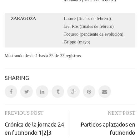
ZARAGOZA
Lasure (finales de febrero)
Javi Ros (finales de febrero)
Toquero (pendiente de evolución)
Grippo (mayo)
Mostrando desde 1 hasta 22 de 22 registros
SHARING
PREVIOUS POST
NEXT POST
Post
Crónica de la jornada 24
Partidos aplazados en
navigation
en futmondo 1|2|3
futmondo