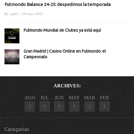
Futmondo Balance 24-25: despedimos la temporada
By
capi81
/
28 mayo 2025
Futmondo Mundial de Clubes ya está aquí
Gran Madrid | Casino Online en Futmondo: el
Campeonato
ARCHIVES:
AGO
JUL
JUN
MAY
MAR
FEB
2
1
1
1
2
1
Categorías