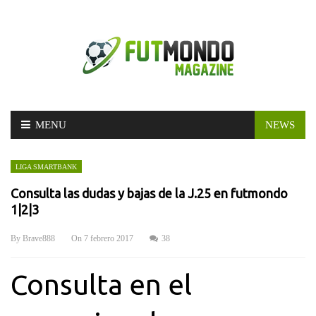
Skip
MENU
NEWS
to
content
LIGA SMARTBANK
Consulta las dudas y bajas de la J.25 en futmondo
1|2|3
By
Brave888
On
7 febrero 2017
38
Consulta en el