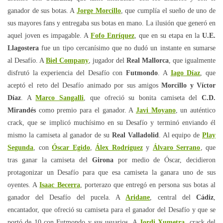
ganador de sus botas. A
Jorge Morcillo
, que cumplía el sueño de uno de
sus mayores fans y entregaba sus botas en mano. La ilusión que generó en
aquel joven es impagable. A
Fofo Enríquez
, que en su etapa en la
U.E.
Llagostera
fue un tipo cercanísimo que no dudó un instante en sumarse
al Desafío. A
Biel Company
, jugador del
Real Mallorca
, que igualmente
disfrutó la experiencia del Desafío con
Futmondo
. A
Iago Díaz
, que
aceptó el reto del Desafío animado por sus amigos
Morcillo y Víctor
Díaz
. A
Marco Sangalli
, que ofreció su bonita camiseta del
C.D.
Mirandés
como premio para el ganador. A
Javi Moyano
, un auténtico
crack, que se implicó muchísimo en su Desafío y terminó enviando él
mismo la camiseta al ganador de su
Real Valladolid
. Al equipo de
Play
Segunda
, con
Óscar Egido
,
Álex Rodríguez
y
Álvaro Serrano
, que
tras ganar la camiseta del
Girona
por medio de Óscar, decidieron
protagonizar un Desafío para que esa camiseta la ganara uno de sus
oyentes. A
Isaac Becerra
, porterazo que entregó en persona sus botas al
ganador del Desafío del pucela. A
Aridane
, central del
Cádiz
,
encantador, que ofreció su camiseta para el ganador del Desafío y que se
portó de 10 con Futmondo y sus usuarios. A
Jordi Xumetra
, crack del