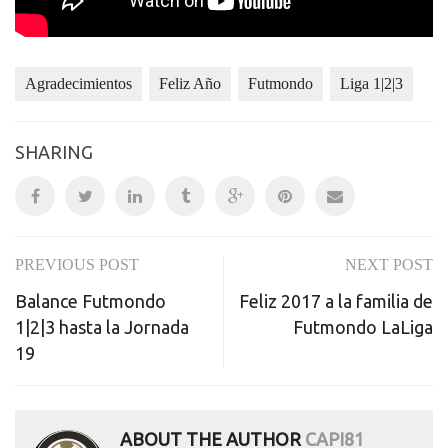
Agradecimientos
Feliz Año
Futmondo
Liga 1|2|3
SHARING
PREVIOUS POST
NEXT POST
Post
Balance Futmondo
Feliz 2017 a la familia de
navigation
1|2|3 hasta la Jornada
Futmondo LaLiga
19
ABOUT THE AUTHOR
CAPI81