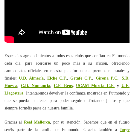
Especiales agradecimientos a todos esos clubs que confían en Futmondo
cada día, para acercarse un poco más a su afición, ofreciendo
campeonatos oficiales en nuestra plataforma con premios mensuales y
finales:
U.D. Almería
,
Elche C.F.
,
Getafe C.F.
,
Girona F.C.
,
S.D.
Huesca
,
C.D. Numancia
,
C.F. Reus
,
UCAM Murcia C.F.
y
U.E.
Llagostera
. Intentaremos devolver la confianza mostrada en Futmondo y
que se pueda mantener para poder seguir disfrutando juntos y que
siempre forméis parte de nuestra familia.
Gracias al
Real Mallorca
, por su atención. Sabemos que en el futuro
seréis parte de la familia de Futmondo. Gracias también a
Jorge