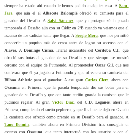
siempre ha estado ahí cuando le hemos pedido cualquier cosa. A
Santi
Jara
, que aún el el
Albacete Balompié
ofreció su camiseta para el
ganador del Desafío. A
Salvi Sánchez
, que ya protagonizó la pasada
temporada el Desafío aún con su Cádiz en 2ªB cuando ya veíamos que el
ascenso de los cadistas tenía que llegar. A
Sergio Mora
, que nos permitió
conocerle un poquito más de cerca antes de lograr su ascenso con el
Alavés
. A
Domingo Cisma
, lateral incansable del
Córdoba C.F.
que
ofreció sus botas al ganador de su Desafío y que siempre se mostró
cercano con el equipo de Futmondo. Al prometedor
Óscar Gil
, que nos
confesara que él ya jugaba a Futmondo y que ofreciera su camiseta del
Bilbao Athletic
para el ganador. A ese gran
Carlos Clerc
, ahora con
Osasuna
en Primera, que la pasada temporada dio sus botas para el
ganador de su Desafío y que con tanto cariño guarda la camiseta que le
pudimos regalar. Al gran
Víctor Díaz
, del
C.D. Leganés
, ahora en
Primera, cumpliendo el sueño pepinero, y que finalmente dejó en Oviedo
la camiseta que ofreció como premio en su Desafío para el ganador. A
Tano Bonnin
, también ahora en Primera División tras conseguir el
ascenso con
Osasuna
, que tanto interactuó con los usuarios y con el