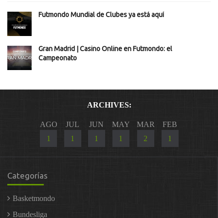
Futmondo Mundial de Clubes ya está aquí
Gran Madrid | Casino Online en Futmondo: el
Campeonato
ARCHIVES:
AGO
JUL
JUN
MAY
MAR
FEB
1
1
1
1
2
1
Categorías
Basketmondo
Bundesliga