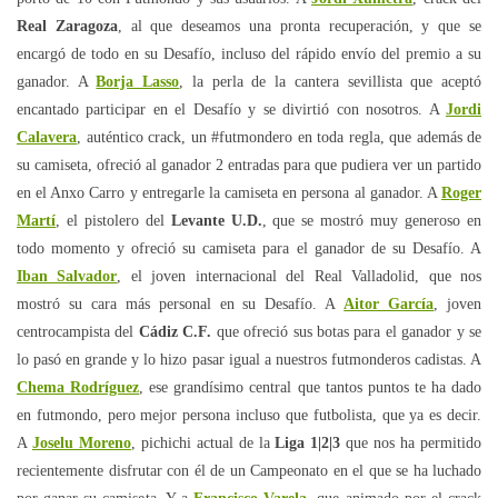
Real Zaragoza
, al que deseamos una pronta recuperación, y que se
encargó de todo en su Desafío, incluso del rápido envío del premio a su
ganador. A
Borja Lasso
, la perla de la cantera sevillista que aceptó
encantado participar en el Desafío y se divirtió con nosotros. A
Jordi
Calavera
, auténtico crack, un #futmondero en toda regla, que además de
su camiseta, ofreció al ganador 2 entradas para que pudiera ver un partido
en el Anxo Carro y entregarle la camiseta en persona al ganador. A
Roger
Martí
, el pistolero del
Levante U.D.
, que se mostró muy generoso en
todo momento y ofreció su camiseta para el ganador de su Desafío. A
Iban Salvador
, el joven internacional del Real Valladolid, que nos
mostró su cara más personal en su Desafío. A
Aitor García
, joven
centrocampista del
Cádiz C.F.
que ofreció sus botas para el ganador y se
lo pasó en grande y lo hizo pasar igual a nuestros futmonderos cadistas. A
Chema Rodríguez
, ese grandísimo central que tantos puntos te ha dado
en futmondo, pero mejor persona incluso que futbolista, que ya es decir.
A
Joselu Moreno
, pichichi actual de la
Liga 1|2|3
que nos ha permitido
recientemente disfrutar con él de un Campeonato en el que se ha luchado