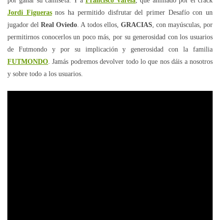
por ganar su camiseta. Y a
Francisco Varela
, que animado por el crack
Jordi Figueras
nos ha permitido disfrutar del primer Desafío con un
jugador del
Real Oviedo
. A todos ellos,
GRACIAS
, con mayúsculas, por
permitirnos conocerlos un poco más, por su generosidad con los usuarios
de Futmondo y por su implicación y generosidad con la familia
FUTMONDO
. Jamás podremos devolver todo lo que nos dáis a nosotros
y sobre todo a los usuarios.