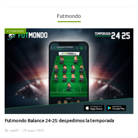
Futmondo
FUTMONDO
Futmondo Balance 24-25: despedimos la temporada
By
capi81
/
28 mayo 2025