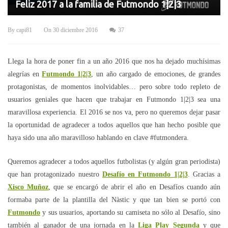
Feliz 2017 a la familia de Futmondo 1|2|3
By
capi81
On
30 diciembre 2016
37
Llega la hora de poner fin a un año 2016 que nos ha dejado muchísimas
alegrías en
Futmondo 1|2|3
, un año cargado de emociones, de grandes
protagonistas, de momentos inolvidables… pero sobre todo repleto de
usuarios geniales que hacen que trabajar en Futmondo 1|2|3 sea una
maravillosa experiencia. El 2016 se nos va, pero no queremos dejar pasar
la oportunidad de agradecer a todos aquellos que han hecho posible que
haya sido una año maravilloso hablando en clave #futmondera.
Queremos agradecer a todos aquellos futbolistas (y algún gran periodista)
que han protagonizado nuestro
Desafío en Futmondo 1|2|3
. Gracias a
Xisco Muñoz
, que se encargó de abrir el año en Desafíos cuando aún
formaba parte de la plantilla del Nàstic y que tan bien se portó con
Futmondo
y sus usuarios, aportando su camiseta no sólo al Desafío, sino
también al ganador de una jornada en la
Liga Play Segunda
y que