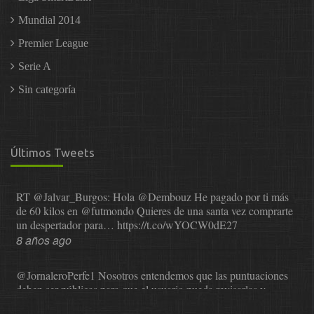
Mundial 2014
Premier League
Serie A
Sin categoría
Últimos Tweets
RT
@Jalvar_Burgos
: Hola
@Dembouz
He pagado por ti más
de 60 kilos en
@futmondo
Quieres de una santa vez comprarte
un despertador para…
https://t.co/wYOCW0dE27
8 años ago
@JornaleroPerfe1
Nosotros entendemos que las puntuaciones
deben ser públicas para que el usuario pueda revisarlas y…
https://t.co/1IzmmMYLjw