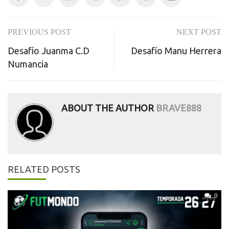
PREVIOUS POST
NEXT POST
Post
Desafío Juanma C.D
Desafío Manu Herrera
navigation
Numancia
ABOUT THE AUTHOR
BRAVE888
RELATED POSTS
0