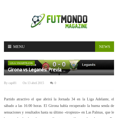
Skip
MENU
NEWS
to
content
LIGA SMARTBANK
Girona vs Leganés: Previa
By
capi81
On
13 abril 2015
0
Partido atractivo el que abrirá la Jornada 34 en la Liga Adelante, el
sábado a las 16:00 horas. El Girona había recuperado la buena senda de
sensaciones y resultados hasta su último «tropiezo» en Las Palmas, que le