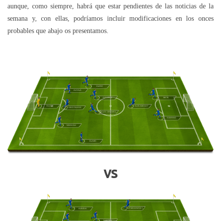
aunque, como siempre, habrá que estar pendientes de las noticias de la
semana y, con ellas, podríamos incluir modificaciones en los onces
probables que abajo os presentamos.
CLERC
ALCALA
ALCARAZ
MATA
ISAAC
ELOI AMAGAT
KIKO OLIVAS
ÁLEX GRANELL
SOBRINO
NWAKALI
ÁLAMO
vs
SZYMANOWSKY
ALBIZUA
GABRIEL