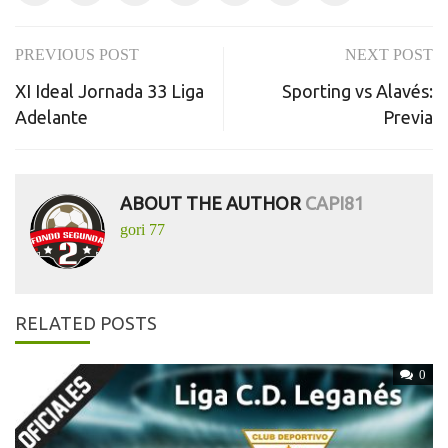
PREVIOUS POST
NEXT POST
Post
XI Ideal Jornada 33 Liga
Sporting vs Alavés:
navigation
Adelante
Previa
ABOUT THE AUTHOR
CAPI81
gori 77
RELATED POSTS
0