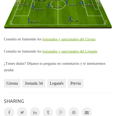
INSUA
SERANTES
SASTRE/TONI
BORJA LAZARO
ALBERTO
MANTOVANI
OMAR
VÍCTOR D.
Consulta en futmondo los
lesionados y sancionados del Girona
.
Consulta en futmondo los
lesionados y sancionados del Leganés
.
¿Tienes dudas? Déjanos tu pregunta en comentarios y te intentaremos
ayudar.
Girona
Jornada 34
Leganés
Previa
SHARING