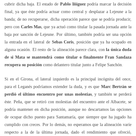
cubrir dicha baja. El estado de
Pablo Iñiguez
podría marcar la decisión
final, ya que éste podría actuar como central y desplazar a Lejeune a la
banda; de no recuperarse, dicha operación parece que se podría producir,
pero con
Carles Mas
, que ya actuó como titular la pasada jornada ante la
baja por sanción de Lejeune. Por último, también podría ser una opción
la entrada en el lateral de
Sebas Coris
, posición que ya ha ocupado en
alguna ocasión. El resto de la alineación parece clara, con
la única duda
de si Mata se mantendrá como titular o finalmente Fran Sandaza
recupera su posición
como delantero titular junto a Felipe Sanchón.
Si en el Girona, el lateral izquierdo es la principal incógnita del once,
para el Leganés podríamos extender la duda, y es que
Marc Bertrán se
perdió el último encuentro por unas molestias
, y también se perderá
éste. Peña, que se retiró con molestias del encuentro ante el Albacete, se
podría mantener en dicha posición, aunque no descartamos las opciones
de ocupar dicho puesto para Santamaría, que siempre que ha jugado ha
cumplido con creces. Por lo demás, no esperamos que la alineación varíe
respecto a la de la última jornada, dado el rendimiento que ofreció,