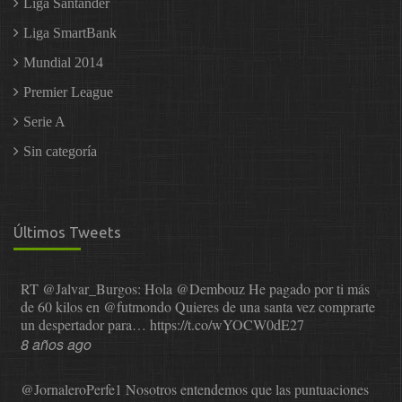
Liga Santander
Liga SmartBank
Mundial 2014
Premier League
Serie A
Sin categoría
Últimos Tweets
RT
@Jalvar_Burgos
: Hola
@Dembouz
He pagado por ti más
de 60 kilos en
@futmondo
Quieres de una santa vez comprarte
un despertador para…
https://t.co/wYOCW0dE27
8 años ago
@JornaleroPerfe1
Nosotros entendemos que las puntuaciones