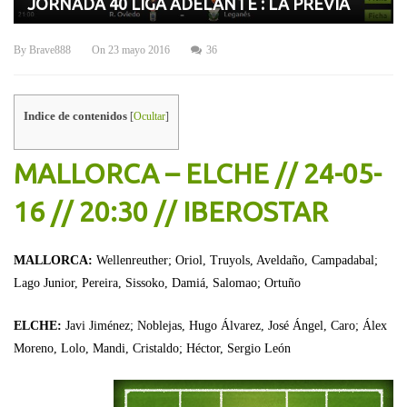
JORNADA 40 LIGA ADELANTE : LA PREVIA
By
Brave888
On
23 mayo 2016
36
Indice de contenidos
[
Ocultar
]
MALLORCA – ELCHE // 24-05-
16 // 20:30 // IBEROSTAR
MALLORCA:
Wellenreuther; Oriol, Truyols, Aveldaño, Campadabal;
Lago Junior, Pereira, Sissoko, Damiá, Salomao; Ortuño
ELCHE:
Javi Jiménez; Noblejas, Hugo Álvarez, José Ángel, Caro; Álex
Moreno, Lolo, Mandi, Cristaldo; Héctor, Sergio León