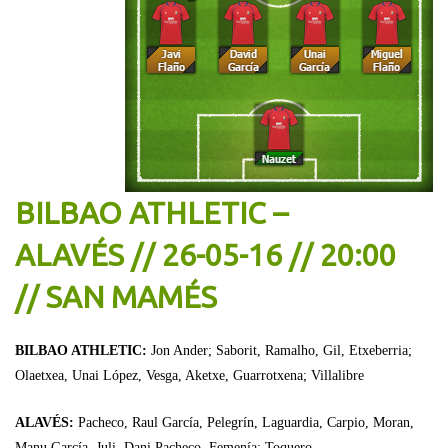
BILBAO ATHLETIC –
ALAVÉS // 26-05-16 // 20:00
// SAN MAMÉS
BILBAO ATHLETIC:
Jon Ander; Saborit, Ramalho, Gil, Etxeberria;
Olaetxea, Unai López, Vesga, Aketxe, Guarrotxena; Villalibre
ALAVÉS:
Pacheco, Raul García, Pelegrín, Laguardia, Carpio, Moran,
Manu García, Juli, Dani Pacheco, Femenía; Toquero