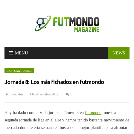
Skip
MENU
NEWS
to
content
LIGA SANTANDER
Jornada 8: Los más fichados en futmondo
By
Sevendus
On
20 octubre 2012
0
Hoy ha dado comienzo la jornada número 8 en
futmondo
, nuestra
segunda jornada de liga en el aire y hemos tenido bastante movimiento de
mercado durante esta semana en busca de la mejor plantilla para afrontar