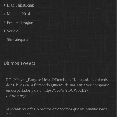
Liga SmartBank
Mundial 2014
Premier League
Serie A
Sin categoría
Últimos Tweets
RT
@Jalvar_Burgos
: Hola
@Dembouz
He pagado por ti más
de 60 kilos en
@futmondo
Quieres de una santa vez comprarte
un despertador para…
https://t.co/wYOCW0dE27
8 años ago
@JornaleroPerfe1
Nosotros entendemos que las puntuaciones
deben ser públicas para que el usuario pueda revisarlas y…