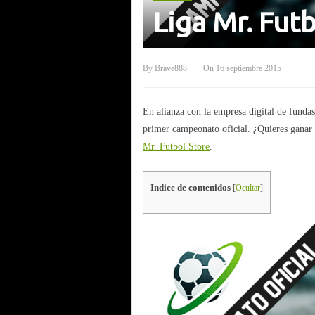
Liga Mr. Fu
By
Brave888
On
16 septiembre 2015
En alianza con la empresa digital de fund
primer campeonato oficial. ¿Quieres ganar 
Mr. Futbol Store
.
Indice de contenidos
[
Ocultar
]