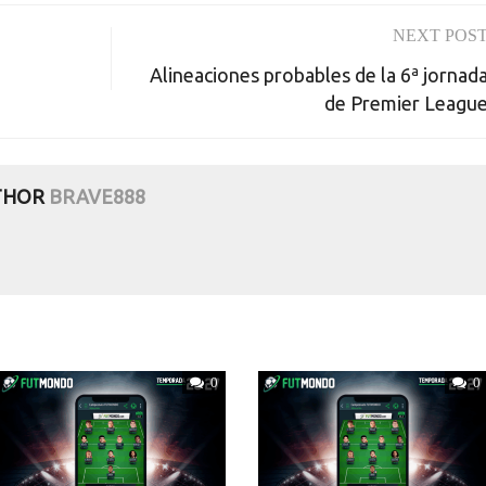
NEXT POS
Alineaciones probables de la 6ª jornad
de Premier Leagu
THOR
BRAVE888
0
0