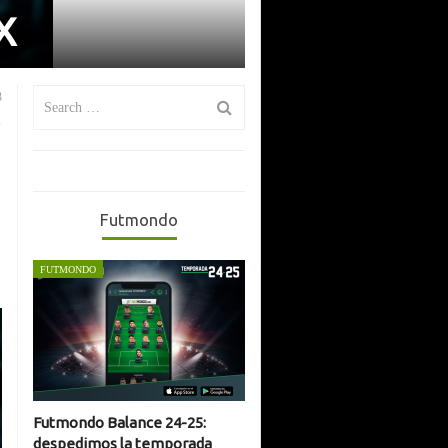
X
Search
3
for:
Futmondo
FUTMONDO
Futmondo Balance 24-25:
despedimos la temporada