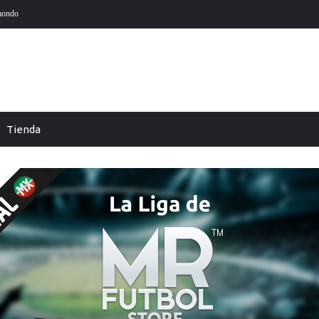
 EA Sports en futmondo
En Futmondo la temporada 26-27 ya está aquí
Tienda