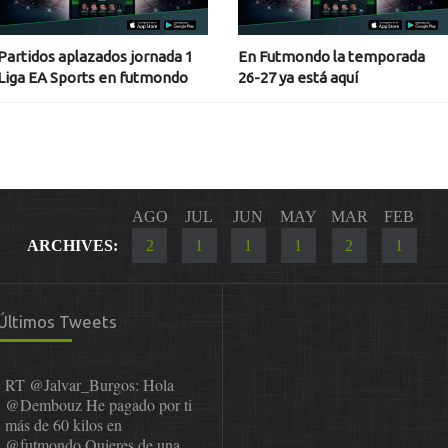
Partidos aplazados jornada 1
En Futmondo la temporada
Liga EA Sports en futmondo
26-27 ya está aquí
AGO
JUL
JUN
MAY
MAR
FEB
ARCHIVES:
2
1
1
1
2
1
Últimos Tweets
RT
@Jalvar_Burgos
: Hola
@Dembouz
He pagado por ti
más de 60 kilos en
@futmondo
Quieres de una