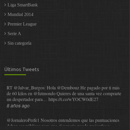
Liga SmartBank
Mundial 2014
Premier League
Serie A
Sin categoría
Últimos Tweets
RT
@Jalvar_Burgos
: Hola
@Dembouz
He pagado por ti más
de 60 kilos en
@futmondo
Quieres de una santa vez comprarte
un despertador para…
https://t.co/wYOCW0dE27
8 años ago
@JornaleroPerfe1
Nosotros entendemos que las puntuaciones
deben ser públicas para que el usuario pueda revisarlas y…