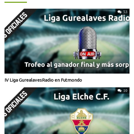
53
IV Liga GurealavesRadio en Futmondo
10