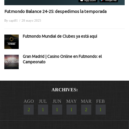
Futmondo Balance 24-25: despedimos la temporada
By
capi81
/
28 mayo 2025
Futmondo Mundial de Clubes ya está aquí
Gran Madrid | Casino Online en Futmondo: el
Campeonato
ARCHIVES:
AGO
JUL
JUN
MAY
MAR
FEB
2
1
1
1
2
1