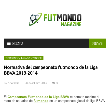
Skip
MENU
NEWS
to
content
,
FUTMONDO
LIGA SANTANDER
Normativa del campeonato futmondo de la Liga
BBVA 2013-2014
By
Sevendus
On
5 octubre 2013
0
El 
Campeonato Futmondo de la Liga BBVA
 te permite medirte al 
resto de usuarios de 
futmondo
 en un campeonato global de liga BBVA.