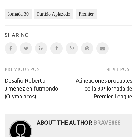
Jornada 30
Partido Aplazado
Premier
SHARING
PREVIOUS POST
NEXT POST
Post
Desafío Roberto
Alineaciones probables
navigation
Jiménez en futmondo
de la 30ª jornada de
(Olympiacos)
Premier League
ABOUT THE AUTHOR
BRAVE888