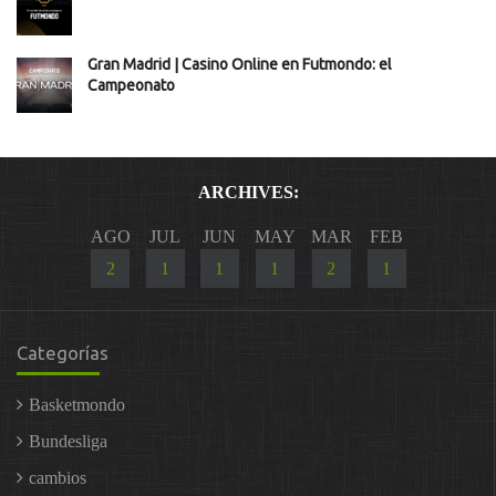
Gran Madrid | Casino Online en Futmondo: el
Campeonato
ARCHIVES:
AGO
JUL
JUN
MAY
MAR
FEB
2
1
1
1
2
1
Categorías
Basketmondo
Bundesliga
cambios