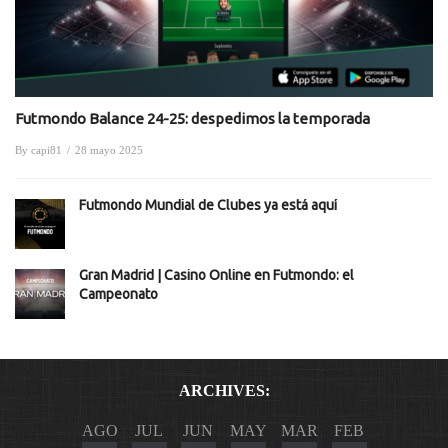
Futmondo Balance 24-25: despedimos la temporada
By
capi81
/
28 mayo 2025
Futmondo Mundial de Clubes ya está aquí
Gran Madrid | Casino Online en Futmondo: el
Campeonato
ARCHIVES:
AGO
JUL
JUN
MAY
MAR
FEB