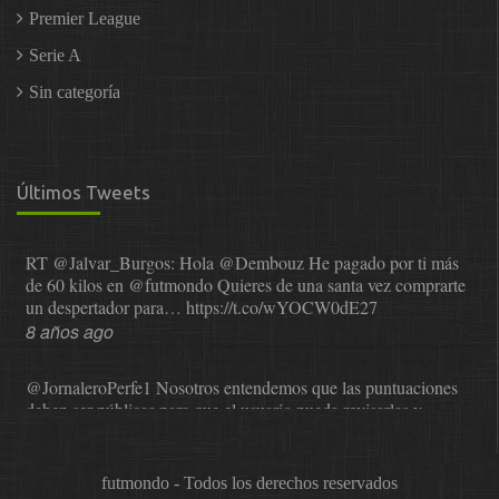
Premier League
Serie A
Sin categoría
Últimos Tweets
RT
@Jalvar_Burgos
: Hola
@Dembouz
He pagado por ti más
de 60 kilos en
@futmondo
Quieres de una santa vez comprarte
un despertador para…
https://t.co/wYOCW0dE27
8 años ago
@JornaleroPerfe1
Nosotros entendemos que las puntuaciones
deben ser públicas para que el usuario pueda revisarlas y…
https://t.co/1IzmmMYLjw
8 años ago
futmondo - Todos los derechos reservados