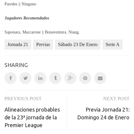
Paredes || Ninguno
Jugadores Recomendados
Saponara, Maccarone || Bonaventura, Niang.
Jornada 21
Previas
Sábado 23 De Enero
Serie A
SHARING
PREVIOUS POST
NEXT POST
Post
Alineaciones probables
Previa Jornada 21:
navigation
de la 23ª jornada de la
Domingo 24 de Enero
Premier League