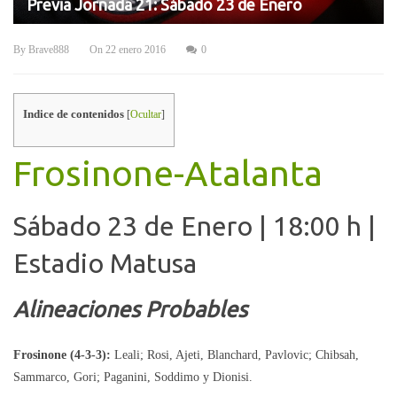
Previa Jornada 21: Sábado 23 de Enero
By
Brave888
On
22 enero 2016
0
Indice de contenidos
[
Ocultar
]
Frosinone-Atalanta
Sábado 23 de Enero | 18:00 h |
Estadio Matusa
Alineaciones Probables
Frosinone (4-3-3):
Leali; Rosi, Ajeti, Blanchard, Pavlovic; Chibsah,
Sammarco, Gori; Paganini, Soddimo y Dionisi.