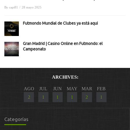
By
capi81
/
28 mayo 2025
Futmondo Mundial de Clubes ya está aquí
Gran Madrid | Casino Online en Futmondo: el
Campeonato
ARCHIVES:
AGO
JUL
JUN
MAY
MAR
FEB
2
1
1
1
2
1
Categorías