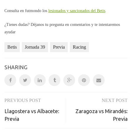
Consulta en futmondo los
lesionados y sancionados del Betis
.
¿Tienes dudas? Déjanos tu pregunta en comentarios y te intentaremos
ayudar
Betis
Jornada 39
Previa
Racing
SHARING
PREVIOUS POST
NEXT POST
Post
Llagostera vs Albacete:
Zaragoza vs Mirandés:
navigation
Previa
Previa