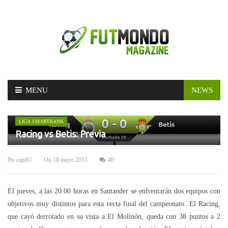
Skip
MENU
NEWS
to
content
LIGA SMARTBANK
Racing vs Betis: Previa
By
capi81
On
18 mayo 2015
40
El jueves, a las 20:00 horas en Santander se enfrentarán dos equipos con
objetivos muy distintos para esta recta final del campeonato. El Racing,
que cayó derrotado en su vista a El Molinón, queda con 38 puntos a 2