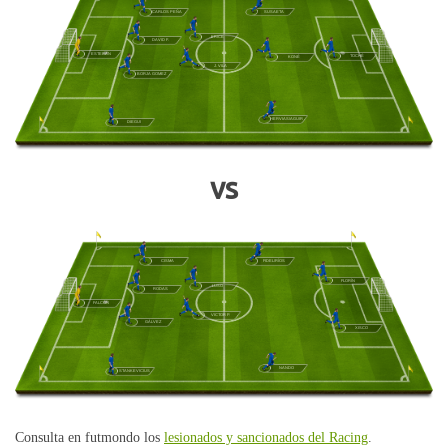
SUSAETA
CARLOS PEÑA
ERICE
DAVID F.
ESTEBAN
TOCHÉ
KONÉ
J. VILA
BORJA GOMEZ
HERVIAS/AGUIRRE
DIEGUI
vs
FIDEL/RÍOS
CISMA
FLORÍN
LUSO
RODAS
FALCÓN
VICTOR P.
GÁLVEZ
XISCO
NANDO
STANKEVICIUS
Consulta en futmondo los
lesionados y sancionados del Racing
.