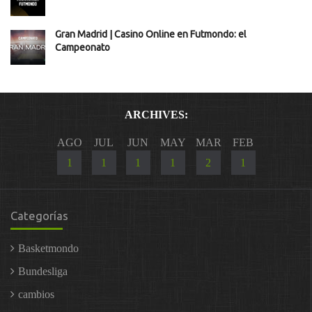
Gran Madrid | Casino Online en Futmondo: el
Campeonato
ARCHIVES:
AGO
JUL
JUN
MAY
MAR
FEB
1
1
1
1
2
1
Categorías
Basketmondo
Bundesliga
cambios