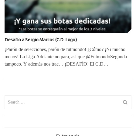
Desafío a Sergio Marcos (C.D. Lugo)
¡Parón de selecciones, parón de futmondo! ¿Cómo? ¡Ni mucho
menos! La Liga Adelante no para, así que @FutmondoSegunda
tampoco. Y además nos trae… ¡DESAFÍO! El C.D….
Search
for: