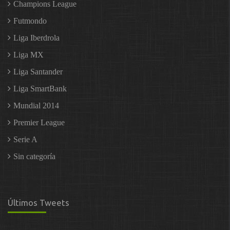
Champions League
Futmondo
Liga Iberdrola
Liga MX
Liga Santander
Liga SmartBank
Mundial 2014
Premier League
Serie A
Sin categoría
Últimos Tweets