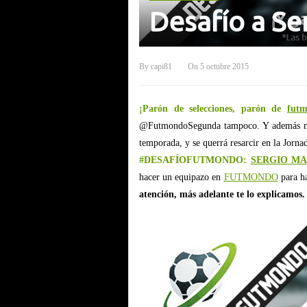
Desafío a Se
By
capi81
On
5 octubre 2015
¡Parón de selecciones, parón de
fut
@FutmondoSegunda tampoco. Y además 
temporada, y se querrá resarcir en la Jornad
#DESAFÍOFUTMONDO:
SERGIO M
hacer un equipazo en
FUTMONDO
para ha
atención, más adelante te lo explicamos.