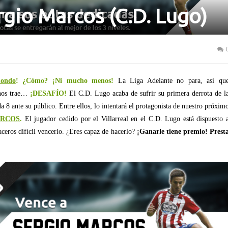
rgio Marcos (C.D. Lugo)
mondo
! ¿Cómo? ¡Ni mucho menos!
La Liga Adelante no para, así qu
nos trae…
¡DESAFÍO!
El C.D. Lugo acaba de sufrir su primera derrota de l
a 8 ante su público. Entre ellos, lo intentará el protagonista de nuestro próxim
ARCOS
.
El jugador cedido por el Villarreal en el C.D. Lugo está dispuesto 
ceros difícil vencerlo. ¿Eres capaz de hacerlo?
¡Ganarle tiene premio! Prest