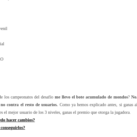
enil
ial
RO
de los campeonatos del desafío
me llevo el bote acumulado de mondos
?
No
 no contra el resto de usuarios.
Como ya hemos explicado antes, si ganas a
eres el mejor usuario de los 3 niveles, ganas el premio que otorga la jugadora.
edo hacer cambios?
conseguirlos?