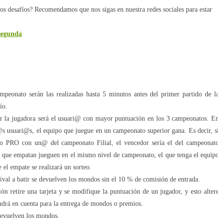
s desafíos? Recomendamos que nos sigas en nuestra redes sociales para estar
egunda
ampeonato serán las realizadas hasta 5 minutos antes del primer partido de l
ío.
r la jugadora será el usuari@ con mayor puntuación en los 3 campeonatos. E
@s usuari@s, el equipo que juegue en un campeonato superior gana. Es decir, s
 PRO con un@ del campeonato Filial, el vencedor sería el del campeonat
que empatan jueguen en el mismo nivel de campeonato, el que tenga el equip
e el empate se realizará un sorteo.
ival a batir se devuelven los mondos sin el 10 % de comisión de entrada.
n retire una tarjeta y se modifique la puntuación de un jugador, y esto alter
endrá en cuenta para la entrega de mondos o premios.
devuelven los mondos.