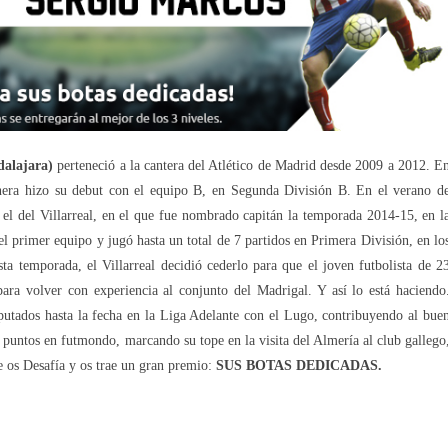
dalajara)
perteneció a la cantera del Atlético de Madrid desde 2009 a 2012. E
nera hizo su debut con el equipo B, en Segunda División B. En el verano d
 el del Villarreal, en el que fue nombrado capitán la temporada 2014-15, en l
l primer equipo y jugó hasta un total de 7 partidos en Primera División, en lo
sta temporada, el Villarreal decidió cederlo para que el joven futbolista de 2
ara volver con experiencia al conjunto del Madrigal. Y así lo está haciendo
isputados hasta la fecha en la Liga Adelante con el Lugo, contribuyendo al bue
 puntos en futmondo, marcando su tope en la visita del Almería al club gallego
e os Desafía y os trae un gran premio:
SUS BOTAS DEDICADAS.