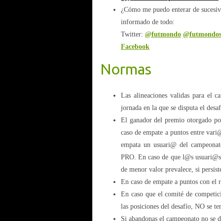
¿Cómo me puedo enterar de sucesivo
informado de todo:
Twitter:
@futmondo
@futmondos
Facebook
Normas
Las alineaciones validas para el c
jornada en la que se disputa el desaf
El ganador del premio otorgado po
caso de empate a puntos entre vari
empata un usuari@ del campeonato
PRO. En caso de que l@s usuari@s 
de menor valor prevalece, si persist
En caso de empate a puntos con el r
En caso que el comité de competició
las posiciones del desafío, NO se t
Si abandonas el campeonato no se 