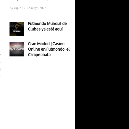
By
capi81
/
28 mayo 2025
Futmondo Mundial de
Clubes ya está aquí
Gran Madrid | Casino
n
Online en Futmondo: el
Campeonato
e
a
s
3
.
n
,