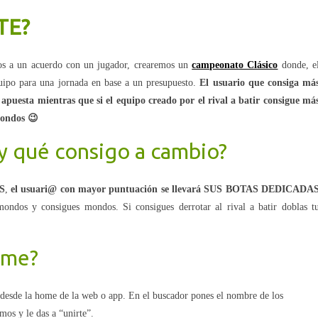
TE?
mos a un acuerdo con un jugador, crearemos un
campeonato Clásico
donde, e
equipo para una jornada en base a un presupuesto.
El usuario que consiga má
 apuesta mientras que si el equipo creado por el rival a batir consigue má
mondos 😉
y qué consigo a cambio?
S
,
el usuari@ con mayor puntuación se llevará SUS BOTAS DEDICADA
ondos y consigues mondos. Si consigues derrotar al rival a batir doblas t
rme?
 desde la home de la web o app. En el buscador pones el nombre de los
mos y le das a “unirte”.