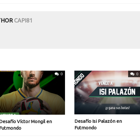
THOR
CAPI81
0
0
Desafío Isi Palazón en
Desafío Víctor Mongil en
Futmondo
Futmondo