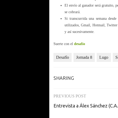
El envío al ganador será gratuito, p
se cobrará.
Si transcurrida una semana desde
utilizados, Gmail, Hotmail, Twitte
y así sucesivamente.
Suerte con el
desafío
Desafío
Jornada 8
Lugo
S
SHARING
PREVIOUS POST
Post
Entrevista a Álex Sánchez (C.A
navigation