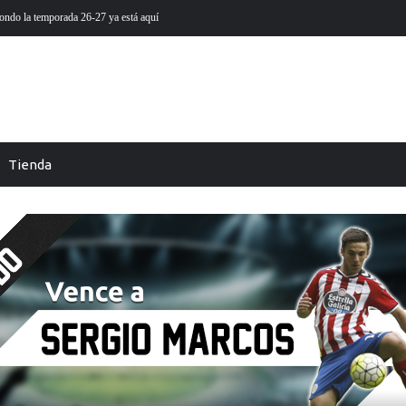
 está aquí
Futmondo Balance 25-26: cambio de temporada
Tienda