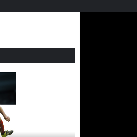
El Mundial 2026 en Futmondo: vuelve la magia fantasy