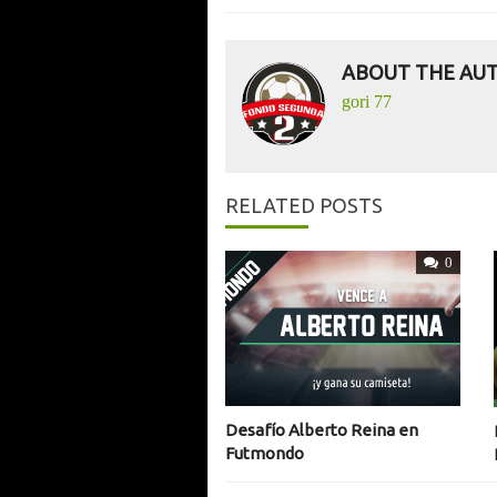
ABOUT THE AU
gori 77
RELATED POSTS
0
Desafío Alberto Reina en
Futmondo