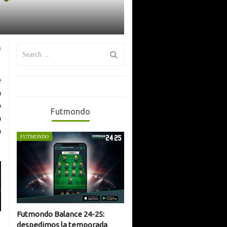
Search
0
for:
e
a
o
Futmondo
a
a
FUTMONDO
Futmondo Balance 24-25:
despedimos la temporada