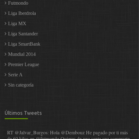
Futmondo
Liga Iberdrola
Liga MX
Liga Santander
Liga SmartBank
Mundial 2014
Premier League
Serie A
Sin categoría
Últimos Tweets
RT
@Jalvar_Burgos
: Hola
@Dembouz
He pagado por ti más
de 60 kilos en
@futmondo
Quieres de una santa vez comprarte