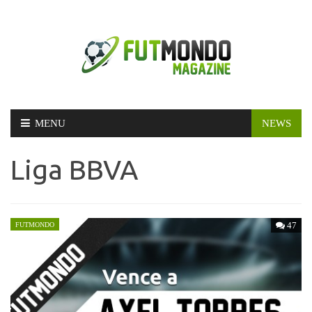
Skip
MENU
NEWS
to
content
Liga BBVA
47
FUTMONDO