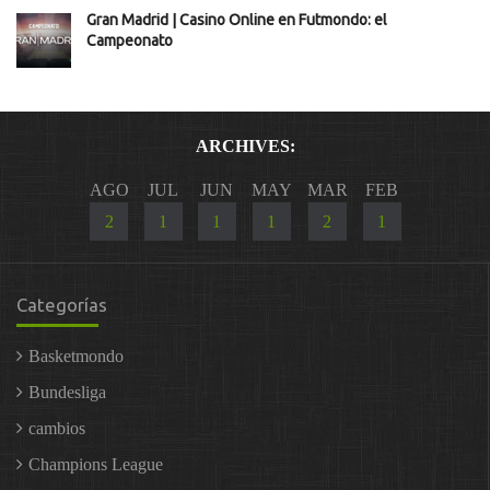
Gran Madrid | Casino Online en Futmondo: el
Campeonato
ARCHIVES:
AGO
JUL
JUN
MAY
MAR
FEB
2
1
1
1
2
1
Categorías
Basketmondo
Bundesliga
cambios
Champions League