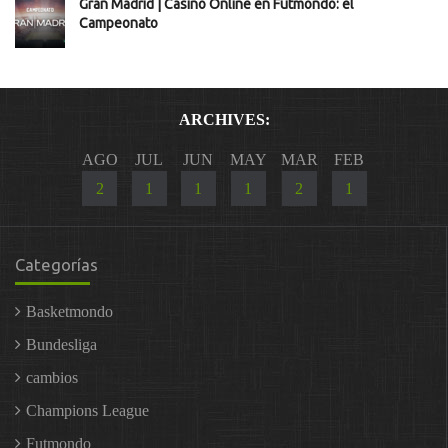
Gran Madrid | Casino Online en Futmondo: el
Campeonato
ARCHIVES:
AGO
JUL
JUN
MAY
MAR
FEB
2
1
1
1
2
1
Categorías
Basketmondo
Bundesliga
cambios
Champions League
Futmondo