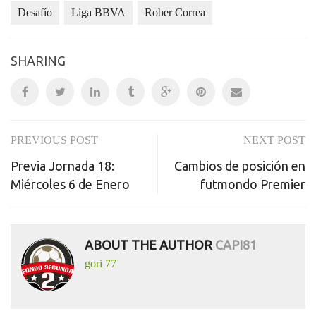
Desafío
Liga BBVA
Rober Correa
SHARING
PREVIOUS POST
NEXT POST
Post
Previa Jornada 18:
Cambios de posición en
navigation
Miércoles 6 de Enero
futmondo Premier
ABOUT THE AUTHOR
CAPI81
gori 77