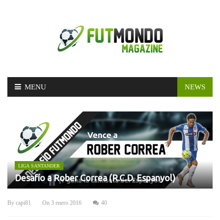
Skip
MENU
NEWS
to
content
LIGA SANTANDER
Desafío a Rober Correa (R.C.D. Espanyol)
By
capi81
On
3 enero 2016
40