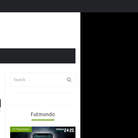
El Mundial 2026 en Futmondo: vuelve la magia fantasy
Search
for:
Futmondo
FUTMONDO