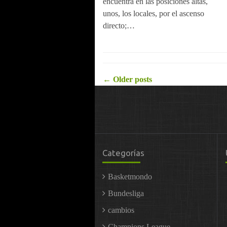
encuentra en las posiciones altas,
unos, los locales, por el ascenso
directo;…
Posts
←
Older posts
navigation
Categorías
Basketmondo
Bundesliga
cambios
Champions League