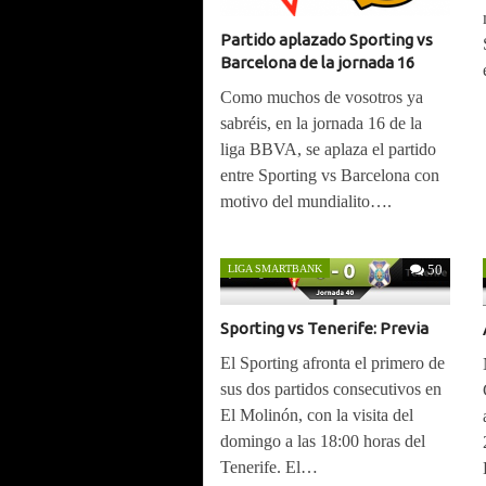
Partido aplazado Sporting vs
Barcelona de la jornada 16
Como muchos de vosotros ya
sabréis, en la jornada 16 de la
liga BBVA, se aplaza el partido
entre Sporting vs Barcelona con
motivo del mundialito….
50
LIGA SMARTBANK
Sporting vs Tenerife: Previa
El Sporting afronta el primero de
sus dos partidos consecutivos en
El Molinón, con la visita del
domingo a las 18:00 horas del
Tenerife. El…