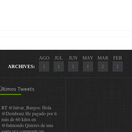
AGO
JUL
JUN
MAY
MAR
FEB
ARCHIVES:
1
1
1
1
2
1
Últimos Tweets
RT
@Jalvar_Burgos
: Hola
@Dembouz
He pagado por ti
más de 60 kilos en
@futmondo
Quieres de una
santa vez comprarte un