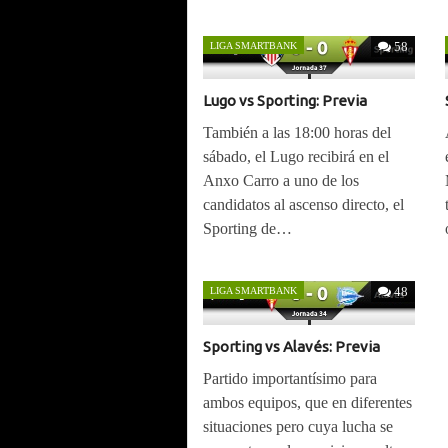
58
LIGA SMARTBANK
Lugo vs Sporting: Previa
También a las 18:00 horas del
sábado, el Lugo recibirá en el
Anxo Carro a uno de los
candidatos al ascenso directo, el
Sporting de…
48
LIGA SMARTBANK
Sporting vs Alavés: Previa
Partido importantísimo para
ambos equipos, que en diferentes
situaciones pero cuya lucha se