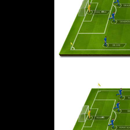
DEAL
JOSE JUAN
CENDRÓS
DE COZ
S
GI
REMIRO
YERAY ALV