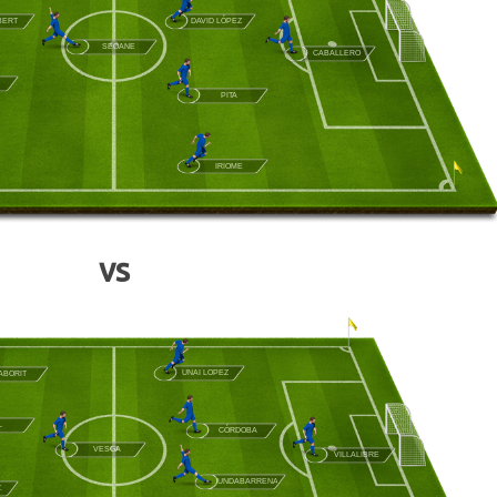
BERT
DAVID LÓPEZ
SEOANE
CABALLERO
PITA
IRIOME
vs
UNAI LOPEZ
ABORIT
L
CÓRDOBA
VESGA
VILLALIBRE
UNDABARRENA
.