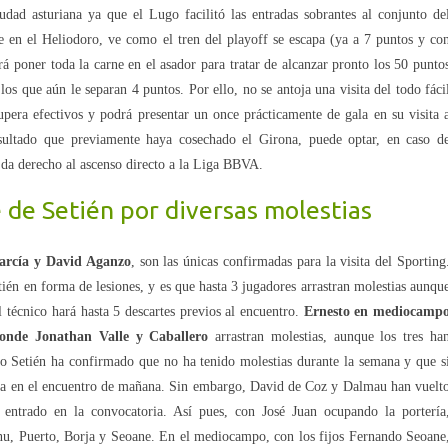
udad asturiana ya que el Lugo facilitó las entradas sobrantes al conjunto de
e en el Heliodoro, ve como el tren del playoff se escapa (ya a 7 puntos y co
 poner toda la carne en el asador para tratar de alcanzar pronto los 50 punto
los que aún le separan 4 puntos. Por ello, no se antoja una visita del todo fáci
cupera efectivos y podrá presentar un once prácticamente de gala en su visita 
esultado que previamente haya cosechado el Girona, puede optar, en caso d
e da derecho al ascenso directo a la Liga BBVA.
e de Setién por diversas molestias
García y David Aganzo
, son las únicas confirmadas para la visita del Sporting
én en forma de lesiones, y es que hasta 3 jugadores arrastran molestias aunqu
l técnico hará hasta 5 descartes previos al encuentro.
Ernesto en mediocamp
donde Jonathan Valle y Caballero
arrastran molestias, aunque los tres ha
mo Setién ha confirmado que no ha tenido molestias durante la semana y que s
tida en el encuentro de mañana. Sin embargo, David de Coz y Dalmau han vuelt
 entrado en la convocatoria. Así pues, con José Juan ocupando la portería
nu, Puerto, Borja y Seoane. En el mediocampo, con los fijos Fernando Seoane