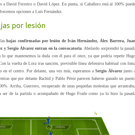
es a David Ferreiro o David López. En punta, si Caballero está al 100% pued
ofrecemos opciones a Luis Fernández.
jas por lesión
las
bajas confirmadas por lesión de Iván Hernández, Álex Barrera, Jua
z y Sergio Álvarez entran en la convocatoria
. Abelardo sorprendió la pasad
on lo que mantenemos la duda con él para el once, ya que podría repetir Hug
n la vuelta de Lora tras sanción, previsible línea defensiva habitual con Ism
 en el centro. Por delante, una vez más, esperamos a
Sergio Álvarez
junto 
entras que por delante Rachid y Pablo Pérez parecen haberse ganado un puest
 100%. Arriba, Guerrero, recuperado de unas pequeñas molestias que arrastraba
e a ser de la partida o acompañado de Hugo Fraile como ya lo hizo la pasad
MANU
PEREIRA