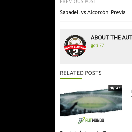
PREVIOUS POST
Post
Sabadell vs Alcorcón: Previa
navigation
ABOUT THE AU
gori 77
RELATED POSTS
43