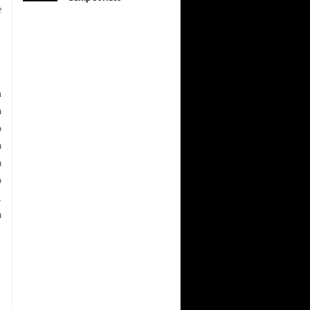
e
n
a
o
a
a
o
,
a