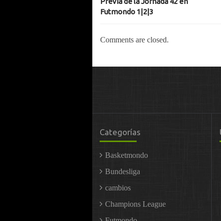
Previa de la Jornada 42 en
Futmondo 1|2|3
Comments are closed.
Categorías
Basketmondo
Bundesliga
cambios
Champions League
Futmondo