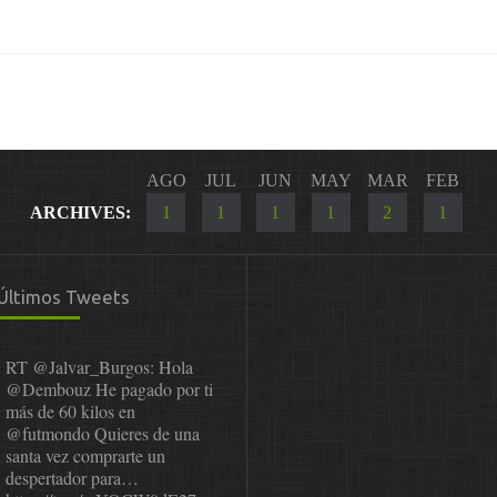
AGO
JUL
JUN
MAY
MAR
FEB
ARCHIVES:
1
1
1
1
2
1
Últimos Tweets
RT
@Jalvar_Burgos
: Hola
@Dembouz
He pagado por ti
más de 60 kilos en
@futmondo
Quieres de una
santa vez comprarte un
despertador para…