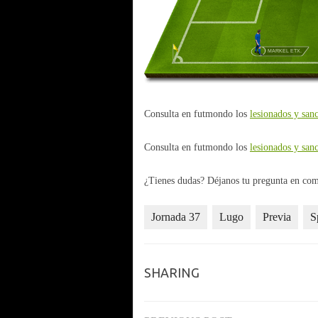
MARKEL ETX.
Consulta en futmondo los
lesionados y san
Consulta en futmondo los
lesionados y san
¿Tienes dudas? Déjanos tu pregunta en come
Jornada 37
Lugo
Previa
S
SHARING