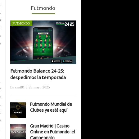
l
Futmondo
n
s
FUTMONDO
l
a
e
Futmondo Balance 24-25:
despedimos la temporada
.
By
capi81
/
28 mayo 2025
e
o
Futmondo Mundial de
n
Clubes ya está aquí
i
o
Gran Madrid | Casino
,
Online en Futmondo: el
,
Campeonato