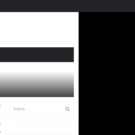
El Mundial 2026 en Futmondo: vuelve la magia fantasy
Search
8
for:
l
o