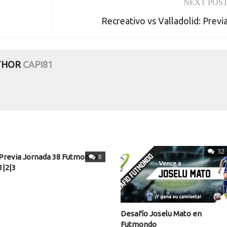
NEXT POS
Recreativo vs Valladolid: Previ
THOR
CAPI81
32
Previa Jornada 38 Futmondo
8
1|2|3
Desafío Joselu Mato en
Futmondo