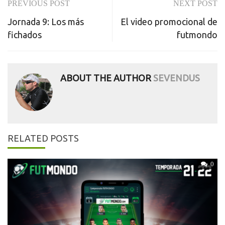
PREVIOUS POST
NEXT POST
Post
Jornada 9: Los más
El video promocional de
navigation
fichados
futmondo
ABOUT THE AUTHOR
SEVENDUS
RELATED POSTS
0