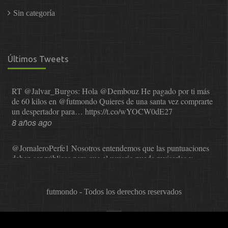
Sin categoría
Últimos Tweets
RT
@Jalvar_Burgos
: Hola
@Dembouz
He pagado por ti más
de 60 kilos en
@futmondo
Quieres de una santa vez comprarte
un despertador para…
https://t.co/wYOCW0dE27
8 años ago
@JornaleroPerfe1
Nosotros entendemos que las puntuaciones
deben ser públicas para que el usuario pueda revisarlas y…
https://t.co/1IzmmMYLjw
8 años ago
futmondo - Todos los derechos reservados
@asesor_o11ce
Una vez que Sphera nos comunicó que dejaba
de valorar, se probó a Cope en el mundial. La satisfacción…
https://t.co/0XNr1NYLFq