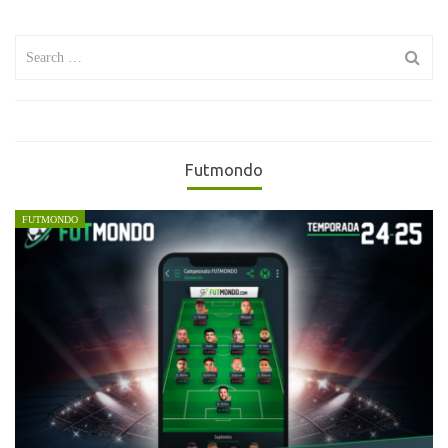
Search
for:
Futmondo
FUTMONDO