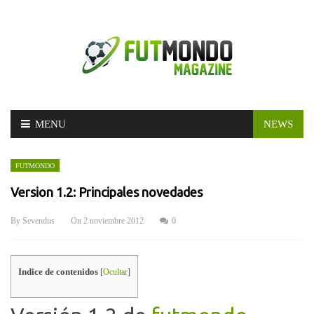
Skip
MENU
NEWS
to
content
FUTMONDO
Version 1.2: Principales novedades
By
Sevendus
On
2 noviembre 2012
0
Indice de contenidos
[
Ocultar
]