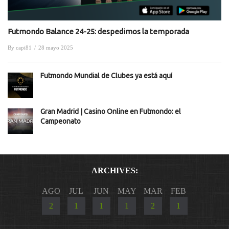
Futmondo Balance 24-25: despedimos la temporada
By
capi81
/
28 mayo 2025
Futmondo Mundial de Clubes ya está aquí
Gran Madrid | Casino Online en Futmondo: el
Campeonato
ARCHIVES:
AGO
JUL
JUN
MAY
MAR
FEB
2
1
1
1
2
1