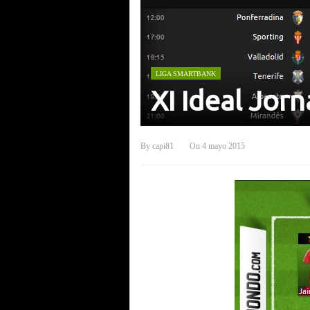
LIGA SMARTBANK
XI Ideal Jor
By
capi81
On
4 mayo 2015