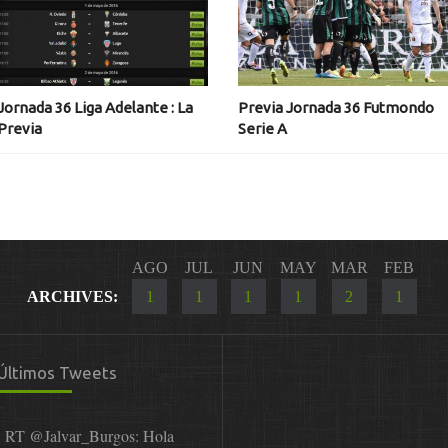
Jornada 36 Liga Adelante : La
Previa Jornada 36 Futmondo
Previa
Serie A
AGO
JUL
JUN
MAY
MAR
FEB
ARCHIVES:
1
1
1
1
2
1
Últimos Tweets
RT
@Jalvar_Burgos
: Hola