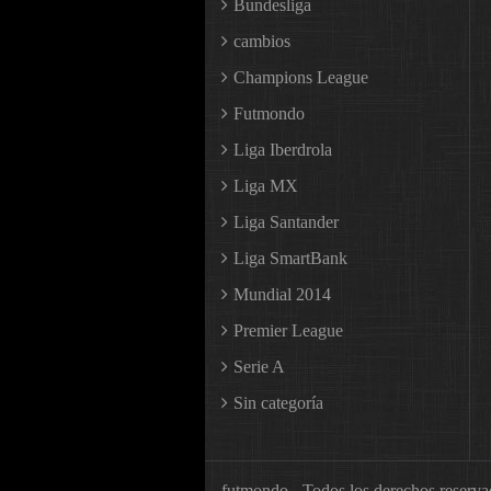
Bundesliga
cambios
Champions League
Futmondo
Liga Iberdrola
Liga MX
Liga Santander
Liga SmartBank
Mundial 2014
Premier League
Serie A
Sin categoría
futmondo - Todos los derechos reserv