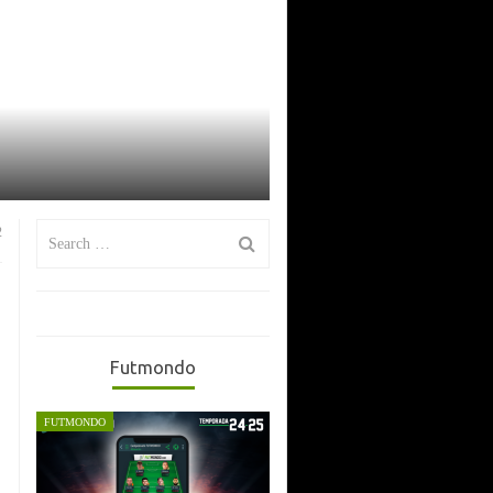
Search
2
for:
Futmondo
FUTMONDO