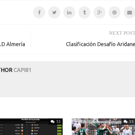
NEXT POS
.D Almería
Clasificación Desafío Aridan
THOR
CAPI81
53
13