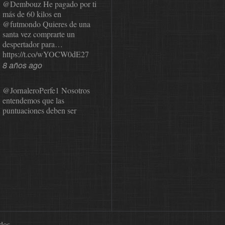
@Dembouz
He pagado por ti
más de 60 kilos en
@futmondo
Quieres de una
santa vez comprarte un
despertador para…
https://t.co/wYOCW0dE27
8 años ago
@JornaleroPerfe1
Nosotros
entendemos que las
puntuaciones deben ser
públicas para que el usuario
pueda revisarlas y…
https://t.co/1IzmmMYLjw
8 años ago
@asesor_o11ce
Una vez que
Sphera nos comunicó que
dejaba de valorar, se probó a
Cope en el mundial. La
satisfacción…
ados