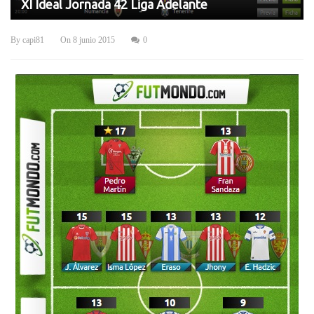
XI Ideal Jornada 42 Liga Adelante
By
capi81
On
8 junio 2015
0