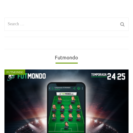
Search
for:
Futmondo
FUTMONDO