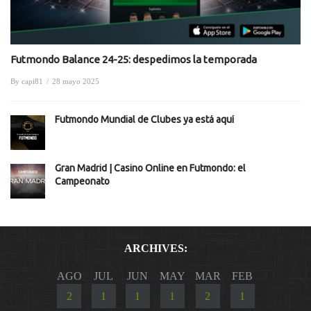
Futmondo Balance 24-25: despedimos la temporada
By
capi81
/
28 mayo 2025
Futmondo Mundial de Clubes ya está aquí
Gran Madrid | Casino Online en Futmondo: el
Campeonato
ARCHIVES:
AGO
JUL
JUN
MAY
MAR
FEB
2
1
1
1
2
1