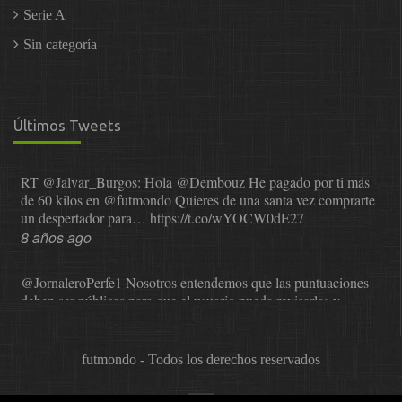
Serie A
Sin categoría
Últimos Tweets
RT
@Jalvar_Burgos
: Hola
@Dembouz
He pagado por ti más
de 60 kilos en
@futmondo
Quieres de una santa vez comprarte
un despertador para…
https://t.co/wYOCW0dE27
8 años ago
@JornaleroPerfe1
Nosotros entendemos que las puntuaciones
deben ser públicas para que el usuario pueda revisarlas y…
https://t.co/1IzmmMYLjw
8 años ago
futmondo - Todos los derechos reservados
@asesor_o11ce
Una vez que Sphera nos comunicó que dejaba
de valorar, se probó a Cope en el mundial. La satisfacción…