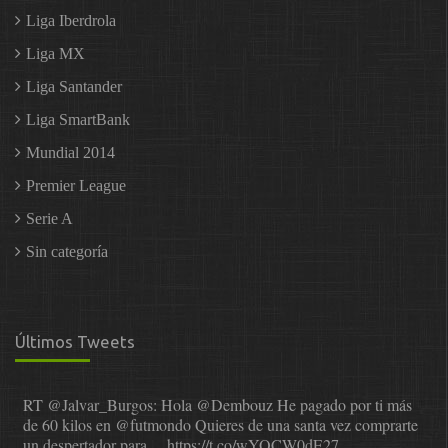
Liga Iberdrola
Liga MX
Liga Santander
Liga SmartBank
Mundial 2014
Premier League
Serie A
Sin categoría
Últimos Tweets
RT
@Jalvar_Burgos
: Hola
@Dembouz
He pagado por ti más
de 60 kilos en
@futmondo
Quieres de una santa vez comprarte
un despertador para…
https://t.co/wYOCW0dE27