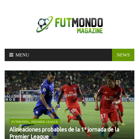
Skip
MENU
NEWS
to
content
,
FUTMONDO
PREMIER LEAGUE
Alineaciones probables de la 1ª jornada de la
Premier League