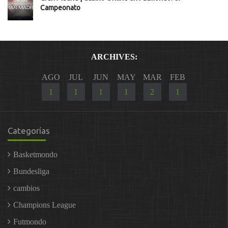
Campeonato
ARCHIVES:
AGO
JUL
JUN
MAY
MAR
FEB
1
1
1
1
2
1
Categorías
Basketmondo
Bundesliga
cambios
Champions League
Futmondo