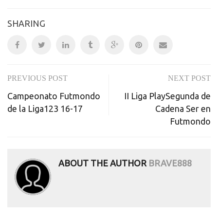
SHARING
PREVIOUS POST
NEXT POST
Post
Campeonato Futmondo
II Liga PlaySegunda de
navigation
de la Liga123 16-17
Cadena Ser en
Futmondo
ABOUT THE AUTHOR
BRAVE888