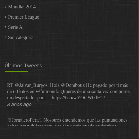
Mundial 2014
Premier League
Serie A
Sin categoría
Últimos Tweets
RT
@Jalvar_Burgos
: Hola
@Dembouz
He pagado por ti más
de 60 kilos en
@futmondo
Quieres de una santa vez comprarte
un despertador para…
https://t.co/wYOCW0dE27
8 años ago
@JornaleroPerfe1
Nosotros entendemos que las puntuaciones
deben ser públicas para que el usuario pueda revisarlas y…
https://t.co/1IzmmMYLjw
8 años ago