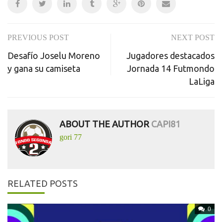
PREVIOUS POST
NEXT POST
Post
Desafío Joselu Moreno
Jugadores destacados
navigation
y gana su camiseta
Jornada 14 Futmondo
LaLiga
ABOUT THE AUTHOR
CAPI81
gori 77
RELATED POSTS
0