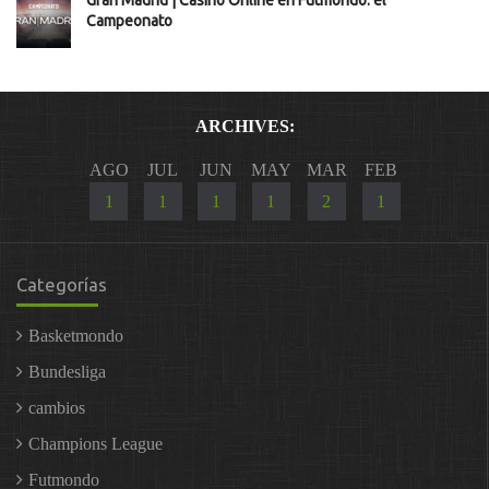
Gran Madrid | Casino Online en Futmondo: el
Campeonato
ARCHIVES:
AGO
JUL
JUN
MAY
MAR
FEB
1
1
1
1
2
1
Categorías
Basketmondo
Bundesliga
cambios
Champions League
Futmondo