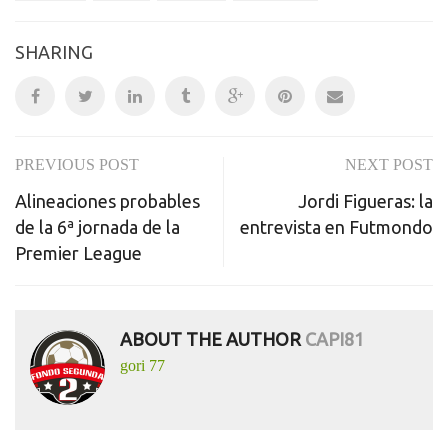
SHARING
PREVIOUS POST
NEXT POST
Post
Alineaciones probables
Jordi Figueras: la
navigation
de la 6ª jornada de la
entrevista en Futmondo
Premier League
ABOUT THE AUTHOR
CAPI81
gori 77