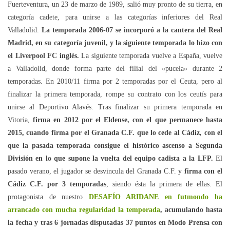
Fuerteventura, un 23 de marzo de 1989, salió muy pronto de su tierra, en
categoría cadete, para unirse a las categorías inferiores del Real
Valladolid.
La temporada 2006-07 se incorporó a la cantera del Real
Madrid, en su categoría juvenil, y la siguiente temporada lo hizo con
el Liverpool FC inglés.
La siguiente temporada vuelve a España, vuelve
a Valladolid, donde forma parte del filial del «pucela» durante 2
temporadas. En 2010/11 firma por 2 temporadas por el Ceuta, pero al
finalizar la primera temporada, rompe su contrato con los ceutís para
unirse al Deportivo Alavés. Tras finalizar su primera temporada en
Vitoria,
firma en 2012 por el Eldense, con el que permanece hasta
2015, cuando firma por el Granada C.F. que lo cede al Cádiz, con el
que la pasada temporada consigue el histórico ascenso a Segunda
División en lo que supone la vuelta del equipo cadista a la LFP.
El
pasado verano, el jugador se desvincula del Granada C.F. y
firma con el
Cádiz C.F. por 3 temporadas
, siendo ésta la primera de ellas. El
protagonista de nuestro
DESAFÍO ARIDANE en futmondo ha
arrancado con mucha regularidad la temporada
, acumulando hasta
la fecha y tras 6 jornadas disputadas 37 puntos en Modo Prensa con