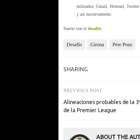
utilizados, Gmail, Hotmail, Twitte
y así sucesivamente.
Suerte con el
desafío
Desafío
Girona
Pere Pons
SHARING
PREVIOUS POST
Post
Alineaciones probables de la 3
navigation
de la Premier League
ABOUT THE AU