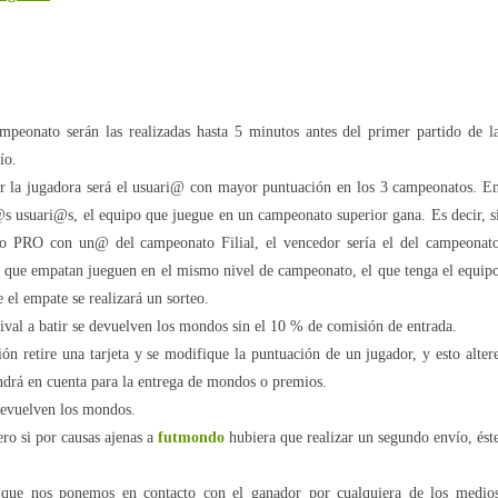
ampeonato serán las realizadas hasta 5 minutos antes del primer partido de l
ío.
r la jugadora será el usuari@ con mayor puntuación en los 3 campeonatos. E
@s usuari@s, el equipo que juegue en un campeonato superior gana. Es decir, s
 PRO con un@ del campeonato Filial, el vencedor sería el del campeonat
que empatan jueguen en el mismo nivel de campeonato, el que tenga el equip
e el empate se realizará un sorteo.
ival a batir se devuelven los mondos sin el 10 % de comisión de entrada.
n retire una tarjeta y se modifique la puntuación de un jugador, y esto alter
endrá en cuenta para la entrega de mondos o premios.
devuelven los mondos.
ero si por causas ajenas a
futmondo
hubiera que realizar un segundo envío, ést
 que nos ponemos en contacto con el ganador por cualquiera de los medio