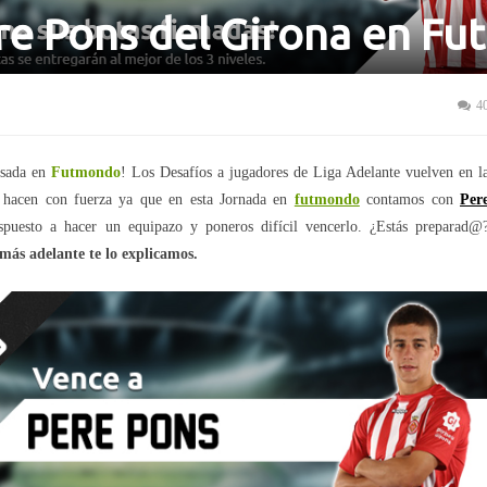
re Pons del Girona en F
4
asada en
Futmondo
! Los Desafíos a jugadores de Liga Adelante vuelven en l
 hacen con fuerza ya que en esta Jornada en
futmondo
contamos con
Per
spuesto a hacer un equipazo y poneros difícil vencerlo. ¿Estás preparad@
más adelante te lo explicamos.