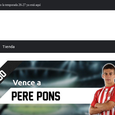
 está aquí
Futmondo Balance 25-26: cambio de temporada
Tienda