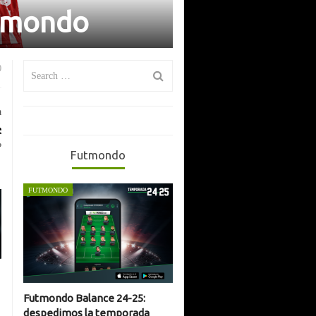
utmondo
Search
0
for:
a
e
?
Futmondo
FUTMONDO
Futmondo Balance 24-25:
despedimos la temporada