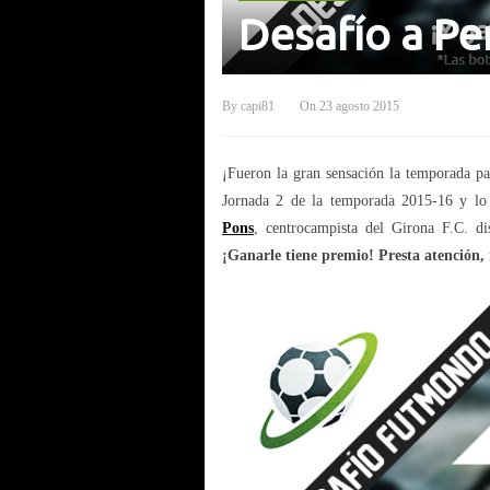
Desafío a Pe
By
capi81
On
23 agosto 2015
¡Fueron la gran sensación la temporada p
Jornada 2 de la temporada 2015-16 y lo
Pons
, centrocampista del Girona F.C. di
¡Ganarle tiene premio! Presta atención, 