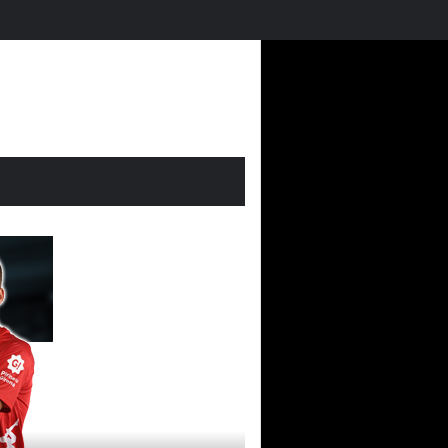
El Mundial 2026 en Futmondo: vuelve la magia fantasy