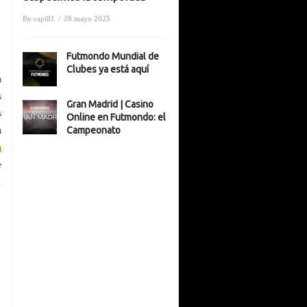
By
capi81
/
28 mayo 2025
Futmondo Mundial de
Clubes ya está aquí
a
s
Gran Madrid | Casino
s
Online en Futmondo: el
Campeonato
a
a
e
.