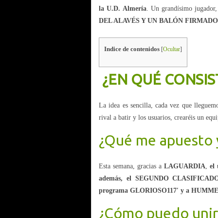
la U.D. Almería
. Un grandísimo jugad
DEL ALAVÉS Y UN BALÓN FIRMADO
Indice de contenidos
[
Ocultar
]
¿EN QUÉ CONSIS
La idea es sencilla, cada vez que llegue
rival a batir y los usuarios, crearéis un eq
¿Qué me apuesto 
Esta semana, gracias a
LAGUARDIA
,
el
además, el SEGUNDO CLASIFICADO
programa GLORIOSO117′ y a HUMME
¿Cómo puedo uni