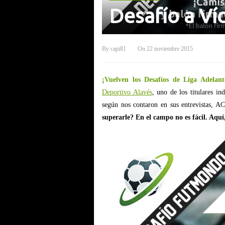
Desafío a Ví
By
capi81
On
22 noviembre 2015
¡Vuelven los Desafíos de Liga Ade
Deportivo Alavés
, uno de los titulares in
según nos contaron en sus entrevistas,
superarle? En el campo no es fácil. Aquí