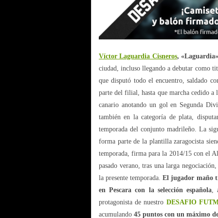
Víctor Laguardia Cisneros
, «Laguardia»
ciudad, incluso llegando a debutar como tit
que disputó todo el encuentro, saldado c
parte del filial, hasta que marcha cedido a
canario anotando un gol en Segunda Divis
también en la categoría de plata, disput
temporada del conjunto madrileño. La sig
forma parte de la plantilla zaragocista sien
temporada, firma para la 2014/15 con el Al
pasado verano, tras una larga negociación
la presente temporada.
El jugador maño ti
en Pescara con la selección española
, 
protagonista de nuestro
DESAFIO FU
acumulando
45 puntos con un máximo de 8