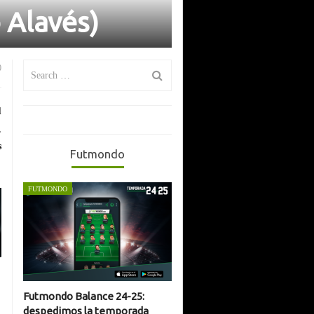
 Alavés)
Search
0
for:
l
,
s
Futmondo
FUTMONDO
Futmondo Balance 24-25:
despedimos la temporada