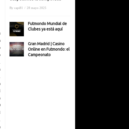
By
capi81
/
28 mayo 2025
Futmondo Mundial de
Clubes ya está aquí
u
a
Gran Madrid | Casino
o
Online en Futmondo: el
Campeonato
o
,
n
,
a
l
s
9
l
,
a