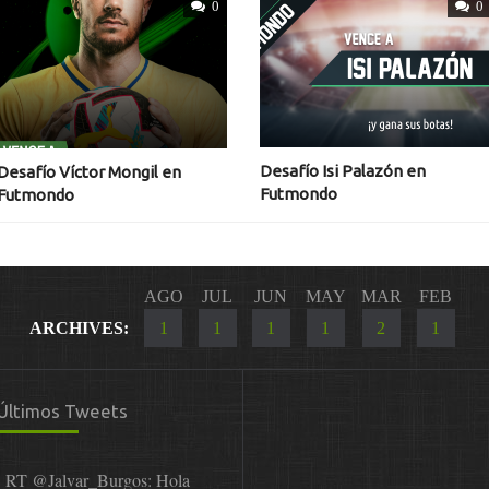
0
0
Desafío Isi Palazón en
Desafío Víctor Mongil en
Futmondo
Futmondo
AGO
JUL
JUN
MAY
MAR
FEB
ARCHIVES:
1
1
1
1
2
1
Últimos Tweets
RT
@Jalvar_Burgos
: Hola