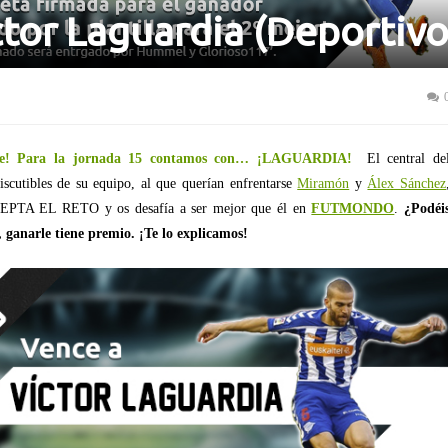
ctor Laguardia (Deportivo
lante! Para la jornada 15 contamos con… ¡LAGUARDIA!
El central de
discutibles de su equipo, al que querían enfrentarse
Miramón
y
Álex Sánchez
 ACEPTA EL RETO y os desafía a ser mejor que él en
FUTMONDO
.
¿Podéi
, ganarle tiene premio. ¡Te lo explicamos!