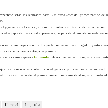
ampeonato serán las realizadas hasta 5 minutos antes del primer partido de l
ío.
 el jugador será el usuari@ con mayor puntuación. En caso de empate a punto
ga el equipo de menor valor prevalece, si persiste el empate se realizará u
n retire una tarjeta y se modifique la puntuación de un jugador, y esto alter
ndrá en cuenta para la entrega de premios.
ero si por causas ajenas a
futmondo
hubiera que realizar un segundo envío, ést
 que nos ponemos en contacto con el ganador por cualquiera de los medio
r etc… éste no responde, el premio pasa automáticamente al segundo clasificad
Hummel
Laguardia