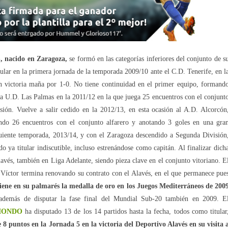
, nacido en Zaragoza,
se formó en las categorías inferiores del conjunto de s
ular en la primera jornada de la temporada 2009/10 ante el C.D. Tenerife, en l
on victoria maña por 1-0. No tiene continuidad en el primer equipo, formand
 la U.D. Las Palmas en la 2011/12 en la que juega 25 encuentros con el conjunt
ión. Vuelve a salir cedido en la 2012/13, en esta ocasión al A.D. Alcorcón
ando 26 encuentros con el conjunto alfarero y anotando 3 goles en una gra
uiente temporada, 2013/14, y con el Zaragoza descendido a Segunda División
do ya titular indiscutible, incluso estrenándose como capitán. Al finalizar dich
avés, también en Liga Adelante, siendo pieza clave en el conjunto vitoriano. E
, Víctor termina renovando su contrato con el Alavés, en el que permanece pue
ene en su palmarés la medalla de oro en los Juegos Mediterráneos de 200
además de disputar la fase final del Mundial Sub-20 también en 2009. E
TMONDO
ha disputado 13 de los 14 partidos hasta la fecha, todos como titular
 puntos en la Jornada 5 en la victoria del Deportivo Alavés en su visita 