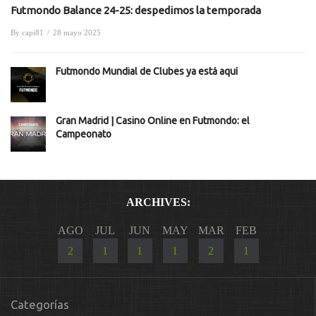
Futmondo Balance 24-25: despedimos la temporada
By
capi81
/
28 mayo 2025
Futmondo Mundial de Clubes ya está aquí
Gran Madrid | Casino Online en Futmondo: el
Campeonato
ARCHIVES:
AGO
JUL
JUN
MAY
MAR
FEB
2
1
1
1
2
1
Categorías