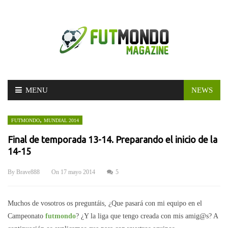
Skip
MENU
NEWS
to
content
,
FUTMONDO
MUNDIAL 2014
Final de temporada 13-14. Preparando el inicio de la
14-15
By
Brave888
On
17 mayo 2014
5
Muchos de vosotros os preguntáis, ¿Que pasará con mi equipo en el
Campeonato
futmondo
? ¿Y la liga que tengo creada con mis amig@s? A