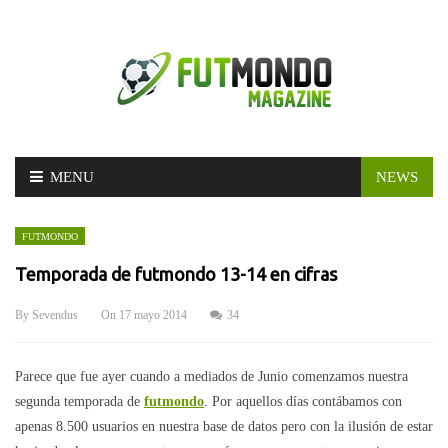
Skip
MENU
NEWS
to
content
FUTMONDO
Temporada de futmondo 13-14 en cifras
By
Sevendus
On
17 mayo 2014
34
Parece que fue ayer cuando a mediados de Junio comenzamos nuestra
segunda temporada de
futmondo
. Por aquellos días contábamos con
apenas 8.500 usuarios en nuestra base de datos pero con la ilusión de estar