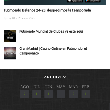
Futmondo Balance 24-25: despedimos la temporada
By
capi81
/
28 mayo 2025
Futmondo Mundial de Clubes ya está aquí
Gran Madrid | Casino Online en Futmondo: el
Campeonato
ARCHIVES:
AGO
JUL
JUN
MAY
MAR
FEB
2
1
1
1
2
1