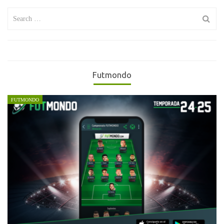
Search
for:
Futmondo
FUTMONDO