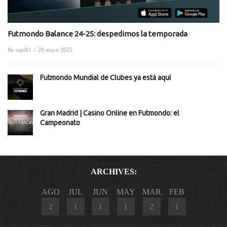
Futmondo Balance 24-25: despedimos la temporada
By
capi81
/
28 mayo 2025
Futmondo Mundial de Clubes ya está aquí
Gran Madrid | Casino Online en Futmondo: el
Campeonato
ARCHIVES:
AGO
JUL
JUN
MAY
MAR
FEB
2
1
1
1
2
1