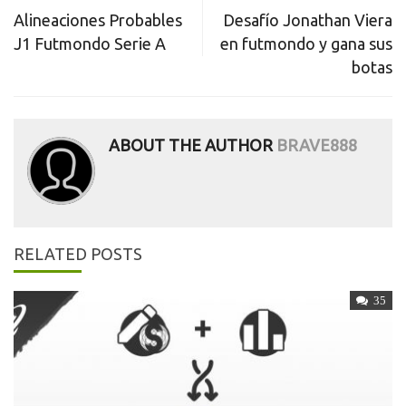
Post
Alineaciones Probables
Desafío Jonathan Viera
navigation
J1 Futmondo Serie A
en futmondo y gana sus
botas
ABOUT THE AUTHOR
BRAVE888
RELATED POSTS
35