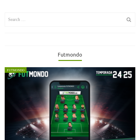
Search
for:
Futmondo
FUTMONDO