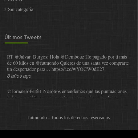
Sin categoría
Últimos Tweets
RT
@Jalvar_Burgos
: Hola
@Dembouz
He pagado por ti más
de 60 kilos en
@futmondo
Quieres de una santa vez comprarte
un despertador para…
https://t.co/wYOCW0dE27
8 años ago
@JornaleroPerfe1
Nosotros entendemos que las puntuaciones
deben ser públicas para que el usuario pueda revisarlas y…
https://t.co/1IzmmMYLjw
8 años ago
futmondo - Todos los derechos reservados
@asesor_o11ce
Una vez que Sphera nos comunicó que dejaba
de valorar, se probó a Cope en el mundial. La satisfacción…
https://t.co/0XNr1NYLFq