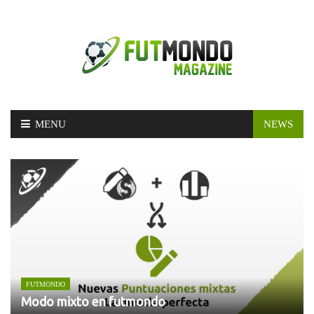
Skip
MENU
NEWS
to
content
FUTMONDO
Modo mixto en futmondo