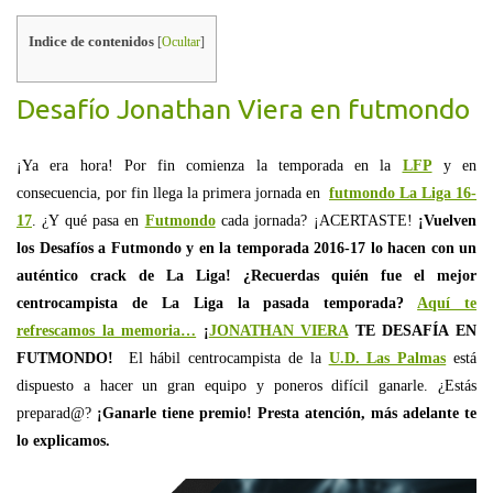
Indice de contenidos
[
Ocultar
]
Desafío Jonathan Viera en futmondo
¡Ya era hora! Por fin comienza la temporada en la
LFP
y en
consecuencia, por fin llega la primera jornada en
futmondo La Liga 16-
17
. ¿Y qué pasa en
Futmondo
cada jornada? ¡ACERTASTE!
¡Vuelven
los Desafíos a Futmondo y en la temporada 2016-17 lo hacen con un
auténtico crack de La Liga! ¿Recuerdas quién fue el mejor
centrocampista de La Liga la pasada temporada?
Aquí te
refrescamos la memoria…
¡
JONATHAN VIERA
TE DESAFÍA EN
FUTMONDO!
El hábil centrocampista de la
U.D. Las Palmas
está
dispuesto a hacer un gran equipo y poneros difícil ganarle. ¿Estás
preparad@?
¡Ganarle tiene premio! Presta atención, más adelante te
lo explicamos.