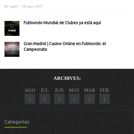
By
capi81
/
28 mayo 2025
Futmondo Mundial de Clubes ya está aquí
Gran Madrid | Casino Online en Futmondo: el
Campeonato
ARCHIVES:
AGO
JUL
JUN
MAY
MAR
FEB
1
1
1
1
2
1
Categorías