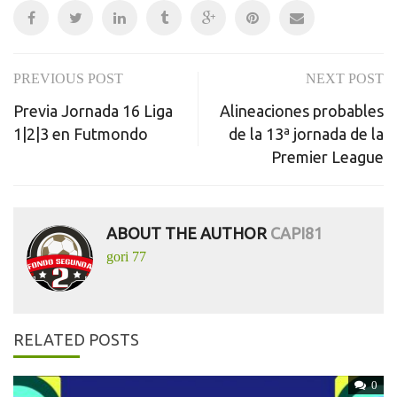
PREVIOUS POST
NEXT POST
Post
Previa Jornada 16 Liga
Alineaciones probables
navigation
1|2|3 en Futmondo
de la 13ª jornada de la
Premier League
ABOUT THE AUTHOR
CAPI81
gori 77
RELATED POSTS
0