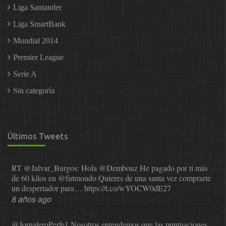
Liga Santander
Liga SmartBank
Mundial 2014
Premier League
Serie A
Sin categoría
Últimos Tweets
RT
@Jalvar_Burgos
: Hola
@Dembouz
He pagado por ti más
de 60 kilos en
@futmondo
Quieres de una santa vez comprarte
un despertador para…
https://t.co/wYOCW0dE27
8 años ago
@JornaleroPerfe1
Nosotros entendemos que las puntuaciones